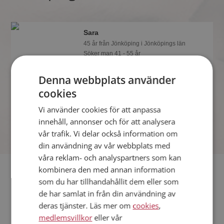
Sara
45 år från Jönköping i Jönköpings län
Söker man 41 - 55 år
Vill du veta om Sara är rätt för dig? Bli
Denna webbplats använder
medlem och se vad Sara gillar att göra
på kvällarna. Kanske en
cookies
träningsfantast som du?
Vi använder cookies för att anpassa
innehåll, annonser och för att analysera
vår trafik. Vi delar också information om
din användning av vår webbplats med
våra reklam- och analyspartners som kan
Fler singlar
kombinera den med annan information
som du har tillhandahållit dem eller som
de har samlat in från din användning av
Fler singelkvinnor från Jönköping
:
Stefanie
,
Carola
,
Karin
deras tjänster. Läs mer om
cookies
,
Män från Jönköping
medlemsvillkor
eller vår
Dejta kvinnor i Sverige