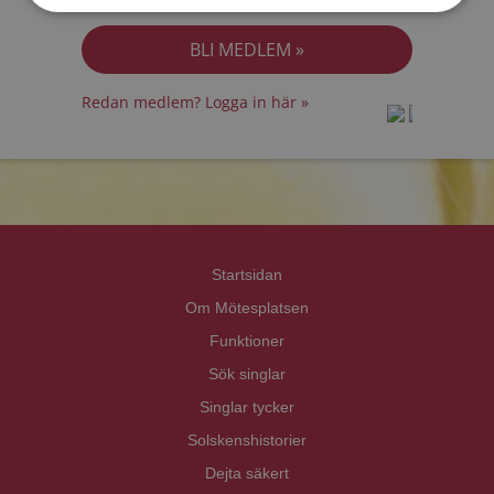
Jag accepterar
Personuppgiftspolicyn
Redan medlem? Logga in här »
prot
prot
Priva
Priva
Startsidan
Om Mötesplatsen
Funktioner
Sök singlar
Singlar tycker
Solskenshistorier
Dejta säkert