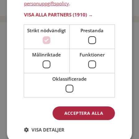
personuppgiftspolicy
.
Dejta män i Sverige
VISA ALLA PARTNERS
(1910) →
Strikt nödvändigt
Prestanda
Bli medlem utan kostnad!
Jag är en:
Man
Kvinna
Målinriktade
Funktioner
Min ålder:
Oklassificerade
ACCEPTERA ALLA
VISA DETALJER
Jag accepterar
Medlemsvillkoren