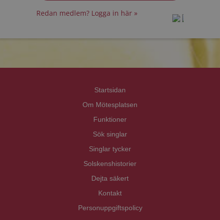
Redan medlem? Logga in här »
prot
prot
Priva
Priva
Startsidan
Om Mötesplatsen
Funktioner
Sök singlar
Singlar tycker
Solskenshistorier
Dejta säkert
Kontakt
Personuppgiftspolicy