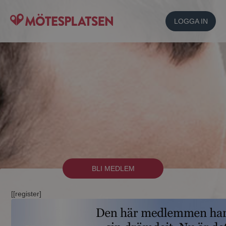
LOGGA IN
BLI MEDLEM
[[register]