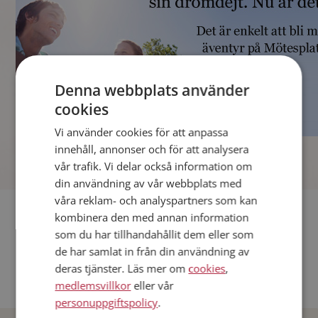
Denna webbplats använder
cookies
Vi använder cookies för att anpassa
]
innehåll, annonser och för att analysera
vår trafik. Vi delar också information om
din användning av vår webbplats med
våra reklam- och analyspartners som kan
Fler singlar
kombinera den med annan information
som du har tillhandahållit dem eller som
Andra singlar från Stockholm
de har samlat in från din användning av
deras tjänster. Läs mer om
cookies
,
Dejta män i Sverige
medlemsvillkor
eller vår
Dejta kvinnor i Sverige
personuppgiftspolicy
.