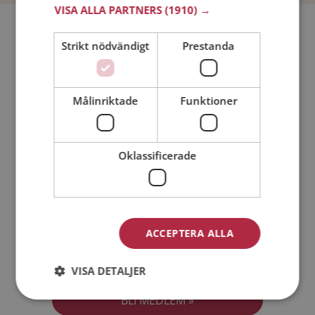
VISA ALLA PARTNERS
(1910) →
Bli medlem utan kostnad!
Strikt nödvändigt
Prestanda
Jag är en:
Man
Kvinna
Målinriktade
Funktioner
Min ålder:
Oklassificerade
ACCEPTERA ALLA
Jag accepterar
Medlemsvillkoren
VISA DETALJER
Jag accepterar
Personuppgiftspolicyn