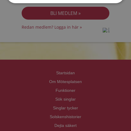
Jag accepterar
Personuppgiftspolicyn
Redan medlem? Logga in här »
prot
prot
Priva
Priva
Startsidan
Om Mötesplatsen
Funktioner
Sök singlar
Singlar tycker
Solskenshistorier
Dejta säkert