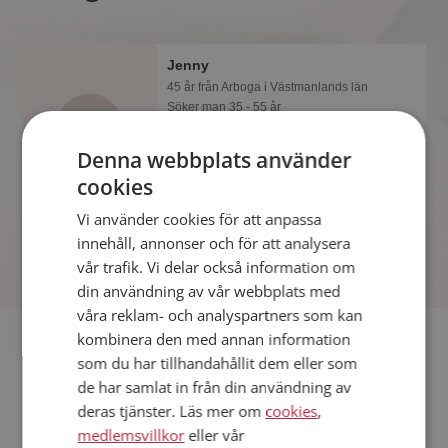
Jenny
45 år från Arboga i Västmanlands län
Söker man 35 - 55 år
Gillar du att resa? Det kanske Jenny
Denna webbplats använder
också gör, bli medlem nu för att ta reda
på det och mängder av andra
cookies
spännande fakta.
Vi använder cookies för att anpassa
innehåll, annonser och för att analysera
vår trafik. Vi delar också information om
din användning av vår webbplats med
våra reklam- och analyspartners som kan
Fler singlar
kombinera den med annan information
som du har tillhandahållit dem eller som
de har samlat in från din användning av
Fler singelkvinnor från Arboga
:
Cattis
,
Malin
,
Ida
deras tjänster. Läs mer om
cookies
,
Män från Arboga
medlemsvillkor
eller vår
Dejta kvinnor i Sverige