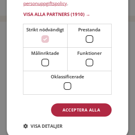
personuppgiftspolicy
.
Dejta män i Sverige
VISA ALLA PARTNERS
(1910) →
Strikt nödvändigt
Prestanda
Bli medlem utan kostnad!
Jag är en:
Man
Kvinna
Målinriktade
Funktioner
Min ålder:
Oklassificerade
ACCEPTERA ALLA
VISA DETALJER
Jag accepterar
Medlemsvillkoren