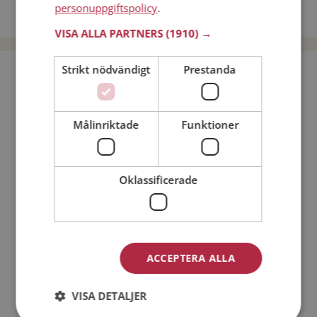
personuppgiftspolicy
.
Dejta män i Sverige
VISA ALLA PARTNERS
(1910) →
Strikt nödvändigt
Prestanda
Bli medlem utan kostnad!
Jag är en:
Man
Kvinna
Målinriktade
Funktioner
Min ålder:
Oklassificerade
ACCEPTERA ALLA
VISA DETALJER
Jag accepterar
Medlemsvillkoren