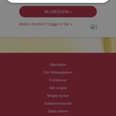
Jag accepterar
Personuppgiftspolicyn
Redan medlem? Logga in här »
prot
prot
Priva
Priva
Startsidan
Om Mötesplatsen
Funktioner
Sök singlar
Singlar tycker
Solskenshistorier
Dejta säkert