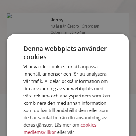
Jenny
48 år från Örebro i Örebro län
Söker man 38 - 57 år
Visst verkar denna singel trevlig? Det
Denna webbplats använder
tar en minut att bli medlem på
Mötesplatsen, sen kan du lära dig allt
cookies
om Jenny.
Vi använder cookies för att anpassa
innehåll, annonser och för att analysera
vår trafik. Vi delar också information om
din användning av vår webbplats med
våra reklam- och analyspartners som kan
Fler singlar
kombinera den med annan information
som du har tillhandahållit dem eller som
de har samlat in från din användning av
Fler singelkvinnor från Örebro
:
Ulrikapandora
,
Anne
,
Anne
deras tjänster. Läs mer om
cookies
,
Män från Örebro
medlemsvillkor
eller vår
Dejta kvinnor i Sverige