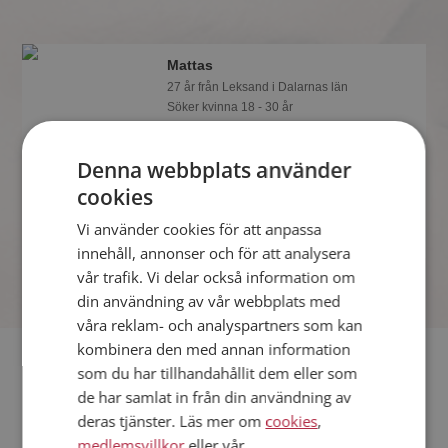
Mattas
27 år från Leksand i Dalarnas län
Söker kvinna 18 - 30 år
Om du är medlem så kan du matcha
din personlighet mot Mattas eller
Denna webbplats använder
någon av alla de andra singlarna.
cookies
Kanske passar ni som handen i
handsken?
Vi använder cookies för att anpassa
innehåll, annonser och för att analysera
vår trafik. Vi delar också information om
din användning av vår webbplats med
våra reklam- och analyspartners som kan
kombinera den med annan information
Fler singlar
som du har tillhandahållit dem eller som
de har samlat in från din användning av
Fler singelmän från Leksand
:
Håkan
,
Mats
,
Tomas
deras tjänster. Läs mer om
cookies
,
Kvinnor från Leksand
medlemsvillkor
eller vår