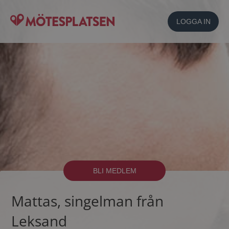
LOGGA IN
BLI MEDLEM
Mattas, singelman från
Leksand