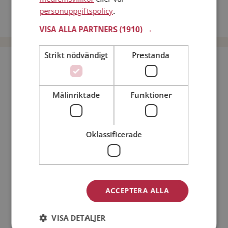
Dejta kvinnor i Sverige
personuppgiftspolicy
.
Dejta män i Sverige
VISA ALLA PARTNERS
(1910) →
Strikt nödvändigt
Prestanda
Bli medlem utan kostnad!
Målinriktade
Funktioner
Jag är en:
Man
Kvinna
Min ålder:
Oklassificerade
ACCEPTERA ALLA
VISA DETALJER
Jag accepterar
Medlemsvillkoren