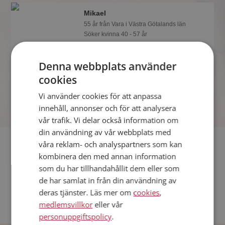
Mikael
55 år från Vara i Västra Götalands län
Söker kvinna 40 - 57 år
Vad jobbar Mikael med? Som medlem
på Mötesplatsen får du reda på alla
Denna webbplats använder
möjliga detaljer om alla singlarna.
cookies
Vi använder cookies för att anpassa
innehåll, annonser och för att analysera
vår trafik. Vi delar också information om
din användning av vår webbplats med
Fler singlar
våra reklam- och analyspartners som kan
kombinera den med annan information
som du har tillhandahållit dem eller som
Fler singelmän från Vara
:
Måns
,
Fredde
,
Roger
de har samlat in från din användning av
Kvinnor från Vara
deras tjänster. Läs mer om
cookies
,
Dejta kvinnor i Sverige
medlemsvillkor
eller vår
Dejta män i Sverige
personuppgiftspolicy
.