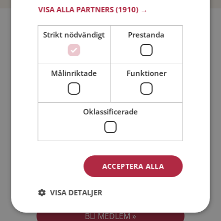
VISA ALLA PARTNERS
(1910) →
Bli medlem utan kostnad!
Strikt nödvändigt
Prestanda
Jag är en:
Man
Kvinna
Målinriktade
Funktioner
Min ålder:
Oklassificerade
ACCEPTERA ALLA
Jag accepterar
Medlemsvillkoren
VISA DETALJER
Jag accepterar
Personuppgiftspolicyn