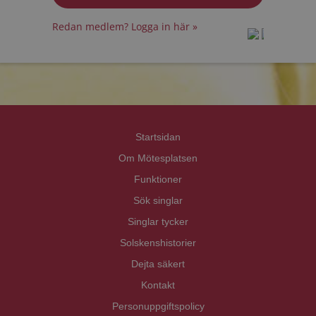
Redan medlem? Logga in här »
prot
prot
Priva
Priva
Startsidan
Om Mötesplatsen
Funktioner
Sök singlar
Singlar tycker
Solskenshistorier
Dejta säkert
Kontakt
Personuppgiftspolicy