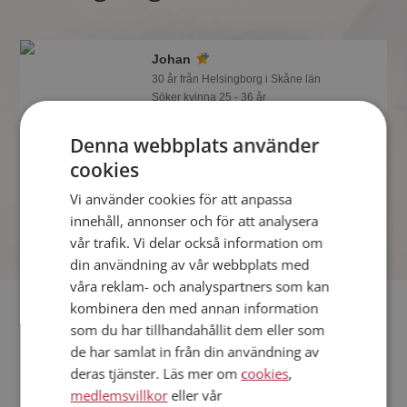
Johan
30 år från Helsingborg i Skåne län
Söker kvinna 25 - 36 år
Gillar du att resa? Det kanske Johan
Denna webbplats använder
också gör, bli medlem nu för att ta reda
på det och mängder av andra
cookies
spännande fakta.
Vi använder cookies för att anpassa
innehåll, annonser och för att analysera
vår trafik. Vi delar också information om
din användning av vår webbplats med
våra reklam- och analyspartners som kan
Fler singlar
kombinera den med annan information
som du har tillhandahållit dem eller som
de har samlat in från din användning av
Fler singelmän från Helsingborg
:
Kaj
,
Havregryn
,
Alexander
deras tjänster. Läs mer om
cookies
,
Kvinnor från Helsingborg
medlemsvillkor
eller vår
Dejta kvinnor i Sverige