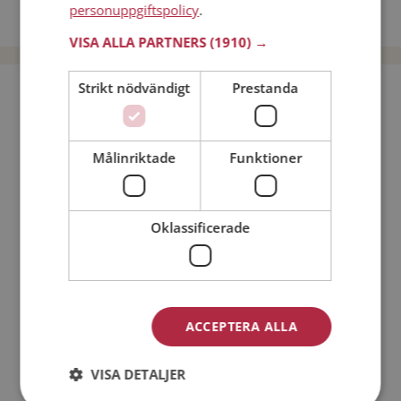
personuppgiftspolicy
.
Dejta män i Sverige
VISA ALLA PARTNERS
(1910) →
Strikt nödvändigt
Prestanda
Bli medlem utan kostnad!
Jag är en:
Man
Kvinna
Målinriktade
Funktioner
Min ålder:
Oklassificerade
ACCEPTERA ALLA
VISA DETALJER
Jag accepterar
Medlemsvillkoren