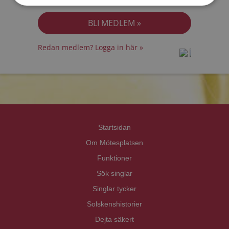
Jag accepterar
Personuppgiftspolicyn
Redan medlem? Logga in här »
prot
prot
Priva
Priva
Startsidan
Om Mötesplatsen
Funktioner
Sök singlar
Singlar tycker
Solskenshistorier
Dejta säkert