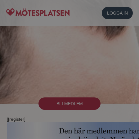
LOGGA IN
BLI MEDLEM
[[register]