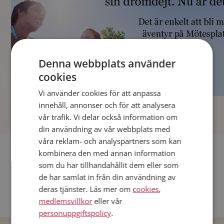
Denna webbplats använder
cookies
Vi använder cookies för att anpassa
]
innehåll, annonser och för att analysera
vår trafik. Vi delar också information om
din användning av vår webbplats med
våra reklam- och analyspartners som kan
Fler singlar
kombinera den med annan information
som du har tillhandahållit dem eller som
Andra singlar från Stockholm
de har samlat in från din användning av
deras tjänster. Läs mer om
cookies
,
Dejta män i Sverige
medlemsvillkor
eller vår
Dejta kvinnor i Sverige
personuppgiftspolicy
.