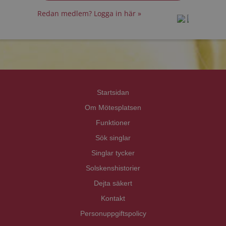
Redan medlem? Logga in här »
prot
prot
Priva
Priva
Startsidan
Om Mötesplatsen
Funktioner
Sök singlar
Singlar tycker
Solskenshistorier
Dejta säkert
Kontakt
Personuppgiftspolicy