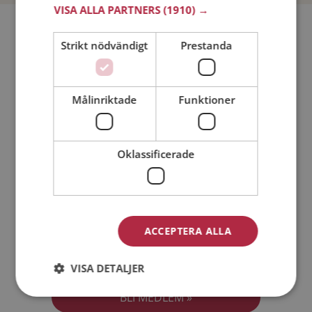
VISA ALLA PARTNERS
(1910) →
Bli medlem utan kostnad!
Strikt nödvändigt
Prestanda
Jag är en:
Man
Kvinna
Målinriktade
Funktioner
Min ålder:
Oklassificerade
ACCEPTERA ALLA
Jag accepterar
Medlemsvillkoren
VISA DETALJER
Jag accepterar
Personuppgiftspolicyn