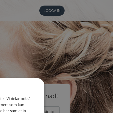
LOGGA IN
medlem utan kostnad!
fik. Vi delar också
tners som kan
e har samlat in
Man
Kvinna