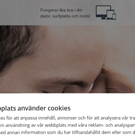
Fungerar lika bra i din
dator, surfplatta och mobil
plats använder cookies
från Hällefors
Bli 
s för att anpassa innehåll, annonser och för att analysera vår tra
in användning av vår webbplats med våra reklam- och analyspar
d annan information som du har tillhandahållit dem eller som d
Jag är en: