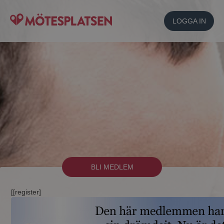
LOGGA IN
BLI MEDLEM
[[register]