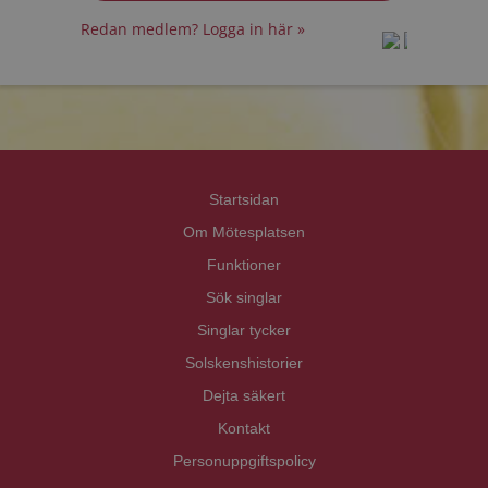
Redan medlem? Logga in här »
prot
prot
Priva
Priva
Startsidan
Om Mötesplatsen
Funktioner
Sök singlar
Singlar tycker
Solskenshistorier
Dejta säkert
Kontakt
Personuppgiftspolicy