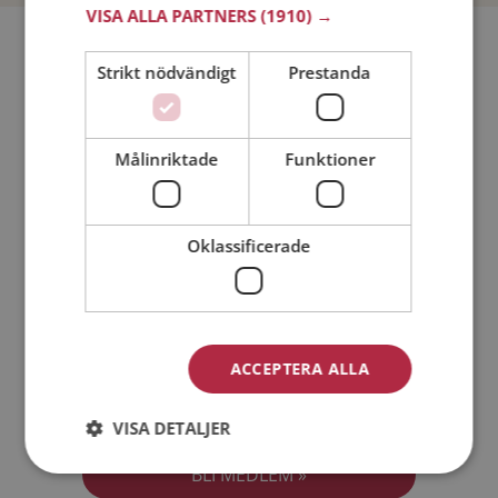
VISA ALLA PARTNERS
(1910) →
Bli medlem utan kostnad!
Strikt nödvändigt
Prestanda
Jag är en:
Man
Kvinna
Målinriktade
Funktioner
Min ålder:
Oklassificerade
ACCEPTERA ALLA
Jag accepterar
Medlemsvillkoren
VISA DETALJER
Jag accepterar
Personuppgiftspolicyn