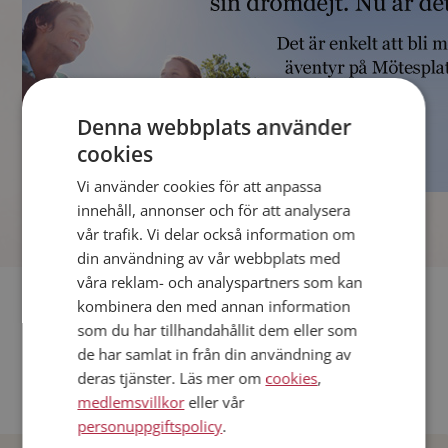
Denna webbplats använder
cookies
Vi använder cookies för att anpassa
]
innehåll, annonser och för att analysera
vår trafik. Vi delar också information om
din användning av vår webbplats med
våra reklam- och analyspartners som kan
Fler singlar
kombinera den med annan information
som du har tillhandahållit dem eller som
Andra singlar från Stockholm
de har samlat in från din användning av
deras tjänster. Läs mer om
cookies
,
Dejta män i Sverige
medlemsvillkor
eller vår
Dejta kvinnor i Sverige
personuppgiftspolicy
.