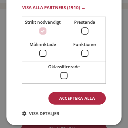
VISA ALLA PARTNERS
(1910) →
Bli medlem utan kostnad!
Strikt nödvändigt
Prestanda
Jag är en:
Man
Kvinna
Målinriktade
Funktioner
Min ålder:
Oklassificerade
ACCEPTERA ALLA
Jag accepterar
Medlemsvillkoren
VISA DETALJER
Jag accepterar
Personuppgiftspolicyn