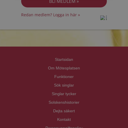
Redan medlem? Logga in här »
prot
prot
Priva
Priva
Startsidan
Om Mötesplatsen
Funktioner
Sök singlar
Singlar tycker
Solskenshistorier
Dejta säkert
Kontakt