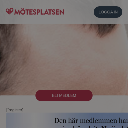
LOGGA IN
BLI MEDLEM
[[register]