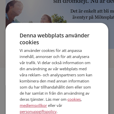
Denna webbplats använder
cookies
Vi använder cookies för att anpassa
]
innehåll, annonser och för att analysera
vår trafik. Vi delar också information om
din användning av vår webbplats med
våra reklam- och analyspartners som kan
Fler singlar
kombinera den med annan information
som du har tillhandahållit dem eller som
Andra singlar från Avesta
de har samlat in från din användning av
Kvinnor från Avesta
deras tjänster. Läs mer om
cookies
,
Dejta kvinnor i Sverige
medlemsvillkor
eller vår
Dejta män i Sverige
personuppgiftspolicy
.