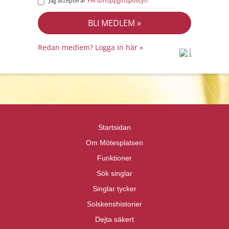
Jag accepterar
Personuppgiftspolicyn
Redan medlem? Logga in här »
prot
prot
Priva
Priva
Startsidan
Om Mötesplatsen
Funktioner
Sök singlar
Singlar tycker
Solskenshistorier
Dejta säkert