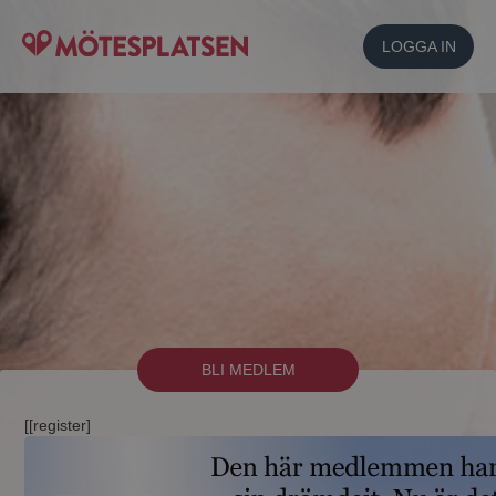
LOGGA IN
BLI MEDLEM
[[register]