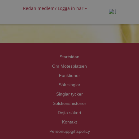
Redan medlem? Logga in här »
prot
prot
Priva
Priva
Startsidan
Om Mötesplatsen
Funktioner
Sök singlar
Singlar tycker
Solskenshistorier
Dejta säkert
Kontakt
Personuppgiftspolicy