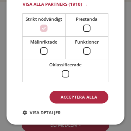
VISA ALLA PARTNERS
(1910) →
Bli medlem utan kostnad!
Strikt nödvändigt
Prestanda
Jag är en:
Man
Kvinna
Målinriktade
Funktioner
Min ålder:
Oklassificerade
ACCEPTERA ALLA
Jag accepterar
Medlemsvillkoren
VISA DETALJER
Jag accepterar
Personuppgiftspolicyn