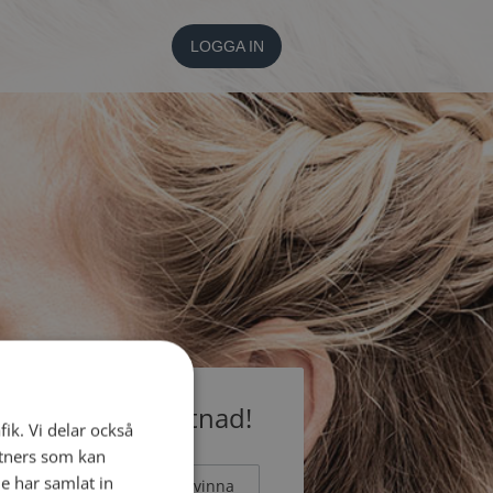
LOGGA IN
medlem utan kostnad!
fik. Vi delar också
tners som kan
e har samlat in
Man
Kvinna