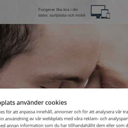
Fungerar lika bra i din
dator, surfplatta och mobil
plats använder cookies
n från Lindesberg
Bli 
s för att anpassa innehåll, annonser och för att analysera vår tra
in användning av vår webbplats med våra reklam- och analyspar
d annan information som du har tillhandahållit dem eller som d
Jag är en: