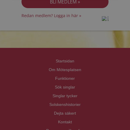
Redan medlem? Logga in här »
prot
prot
Priva
Priva
Startsidan
Om Mötesplatsen
Funktioner
Sök singlar
Singlar tycker
Solskenshistorier
Dejta säkert
Kontakt