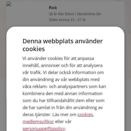
Rob
38 år från Ekerö i Stockholms län
Söker kvinna 23 - 37 år
Visst verkar denna singel trevlig? Det
tar en minut att bli medlem på
Denna webbplats använder
Mötesplatsen, sen kan du lära dig allt
om Rob.
cookies
Vi använder cookies för att anpassa
innehåll, annonser och för att analysera
vår trafik. Vi delar också information om
din användning av vår webbplats med
våra reklam- och analyspartners som kan
Fler singlar
kombinera den med annan information
som du har tillhandahållit dem eller som
Fler singelmän från Ekerö
:
Johan
,
Magnus
,
Sebbe
de har samlat in från din användning av
Kvinnor från Ekerö
deras tjänster. Läs mer om
cookies
,
Dejta kvinnor i Sverige
medlemsvillkor
eller vår
Dejta män i Sverige
personuppgiftspolicy
.