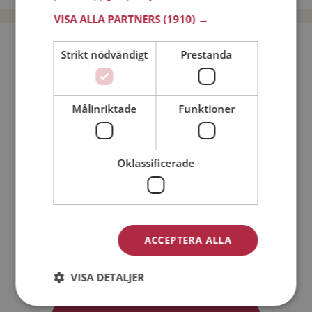
VISA ALLA PARTNERS
(1910) →
Bli medlem utan kostnad!
Strikt nödvändigt
Prestanda
Jag är en:
Man
Kvinna
Målinriktade
Funktioner
Min ålder:
Oklassificerade
ACCEPTERA ALLA
Jag accepterar
Medlemsvillkoren
VISA DETALJER
Jag accepterar
Personuppgiftspolicyn