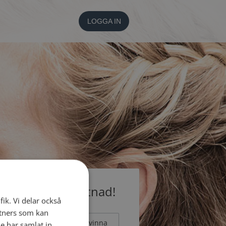
LOGGA IN
medlem utan kostnad!
fik. Vi delar också
tners som kan
Man
Kvinna
e har samlat in