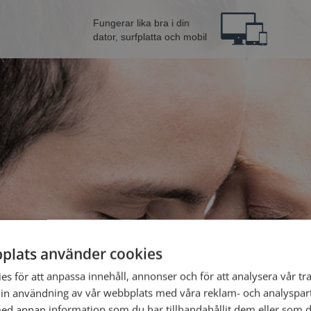
Fungerar lika bra i din
dator, surfplatta och mobil
plats använder cookies
Bli 
s för att anpassa innehåll, annonser och för att analysera vår tra
in användning av vår webbplats med våra reklam- och analyspar
Jag är en:
d annan information som du har tillhandahållit dem eller som d