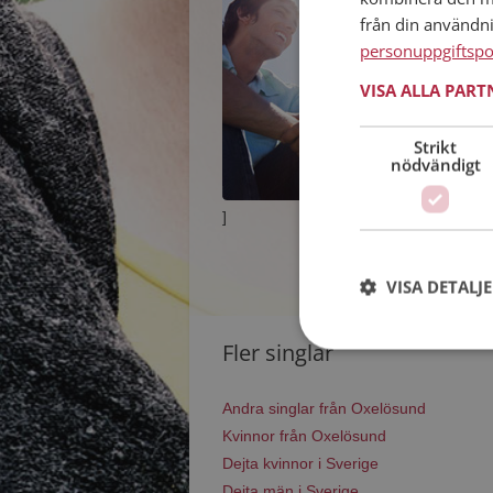
från din användn
personuppgiftspo
VISA ALLA PAR
Strikt
nödvändigt
]
VISA DETALJ
Fler singlar
Andra singlar från Oxelösund
Kvinnor från Oxelösund
Dejta kvinnor i Sverige
Dejta män i Sverige