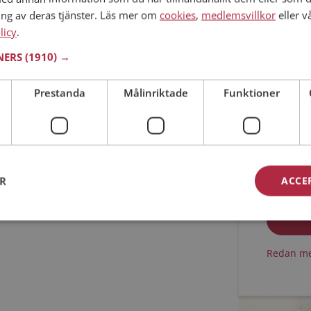
ing av deras tjänster. Läs mer om
cookies
,
medlemsvillkor
eller v
Min ålder
licy
.
TNERS
(1910) →
Prestanda
Målinriktade
Funktioner
Jag acc
ER
ACCE
Jag acc
Redan me