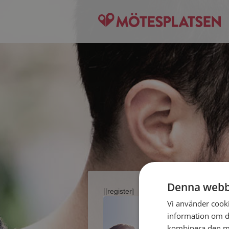
Denna webb
[[register]
Vi använder cookie
information om d
kombinera den me