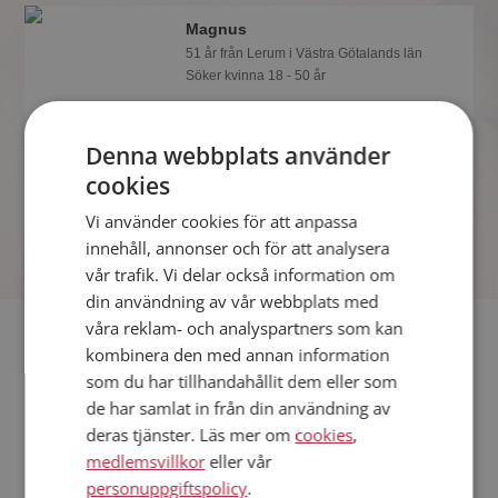
Magnus
51 år från Lerum i Västra Götalands län
Söker kvinna 18 - 50 år
Gillar du att resa? Det kanske Magnus
också gör, bli medlem nu för att ta reda
Denna webbplats använder
på det och mängder av andra
spännande fakta.
cookies
Vi använder cookies för att anpassa
innehåll, annonser och för att analysera
vår trafik. Vi delar också information om
din användning av vår webbplats med
våra reklam- och analyspartners som kan
Fler singlar
kombinera den med annan information
som du har tillhandahållit dem eller som
Fler singelmän från Lerum
:
Jr
,
Johan
,
Per-Åke
de har samlat in från din användning av
Kvinnor från Lerum
deras tjänster. Läs mer om
cookies
,
Dejta kvinnor i Sverige
medlemsvillkor
eller vår
Dejta män i Sverige
personuppgiftspolicy
.