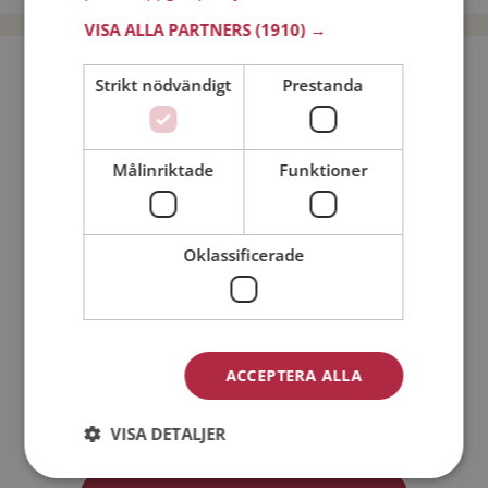
VISA ALLA PARTNERS
(1910) →
Bli medlem utan kostnad!
Strikt nödvändigt
Prestanda
Jag är en:
Man
Kvinna
Målinriktade
Funktioner
Min ålder:
Oklassificerade
ACCEPTERA ALLA
Jag accepterar
Medlemsvillkoren
VISA DETALJER
Jag accepterar
Personuppgiftspolicyn