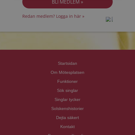
Redan medlem? Logga in här »
prot
prot
Priva
Priva
Startsidan
Om Mötesplatsen
Funktioner
Sök singlar
Singlar tycker
Solskenshistorier
Dejta säkert
Kontakt