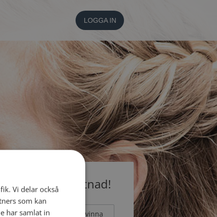
LOGGA IN
medlem utan kostnad!
fik. Vi delar också
tners som kan
e har samlat in
Man
Kvinna