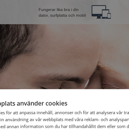
Fungerar lika bra i din
dator, surfplatta och mobil
plats använder cookies
na från Norrköping
Bli 
s för att anpassa innehåll, annonser och för att analysera vår tra
in användning av vår webbplats med våra reklam- och analyspar
d annan information som du har tillhandahållit dem eller som d
Jag är en: