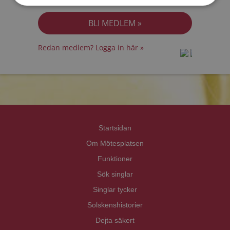
Jag accepterar
Personuppgiftspolicyn
Redan medlem? Logga in här »
prot
prot
Priva
Priva
Startsidan
Om Mötesplatsen
Funktioner
Sök singlar
Singlar tycker
Solskenshistorier
Dejta säkert