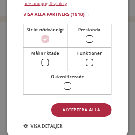
personuppgiftspolicy
.
Dejta män i Sverige
VISA ALLA PARTNERS
(1910) →
Strikt nödvändigt
Prestanda
Bli medlem utan kostnad!
Jag är en:
Man
Kvinna
Målinriktade
Funktioner
Min ålder:
Oklassificerade
ACCEPTERA ALLA
VISA DETALJER
Jag accepterar
Medlemsvillkoren