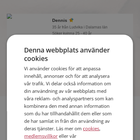
Dennis
35 år från Ludvika i Dalarnas län
Söker kvinna 25 - 40 år
Om en minut kan du vara medlem på
Denna webbplats använder
Mötesplatsen och se om Dennis är
tankspridd eller händig! Det är enklare
cookies
att hitta kärleken på nätet!
Vi använder cookies för att anpassa
Online nu!
innehåll, annonser och för att analysera
vår trafik. Vi delar också information om
din användning av vår webbplats med
våra reklam- och analyspartners som kan
Fler singlar
kombinera den med annan information
som du har tillhandahållit dem eller som
de har samlat in från din användning av
Fler singelmän från Ludvika
:
Thomas
,
Örjan
,
Dadir
deras tjänster. Läs mer om
cookies
,
Kvinnor från Ludvika
medlemsvillkor
eller vår
Dejta kvinnor i Sverige