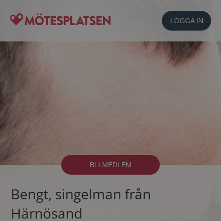
LOGGA IN
BLI MEDLEM
Bengt, singelman från
Härnösand