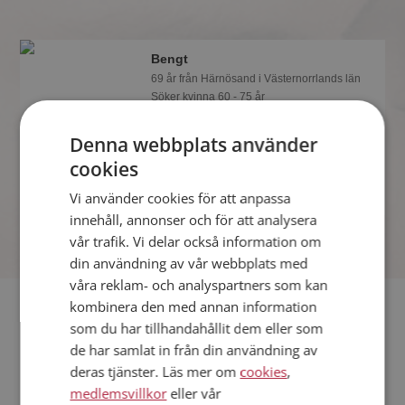
Bengt
69 år från Härnösand i Västernorrlands län
Söker kvinna 60 - 75 år
Du kan chatta live med Bengt och alla
Denna webbplats använder
andra singlar om du är medlem på
Mötesplatsen. Du kan bli medlem fort
cookies
och enkelt.
Vi använder cookies för att anpassa
innehåll, annonser och för att analysera
vår trafik. Vi delar också information om
din användning av vår webbplats med
våra reklam- och analyspartners som kan
Fler singlar
kombinera den med annan information
som du har tillhandahållit dem eller som
de har samlat in från din användning av
Fler singelmän från Härnösand
:
Markus
,
Johan
,
Andreas
deras tjänster. Läs mer om
cookies
,
Kvinnor från Härnösand
medlemsvillkor
eller vår
Dejta kvinnor i Sverige