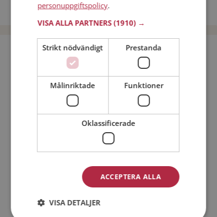
personuppgiftspolicy
.
Dejta män i Sverige
VISA ALLA PARTNERS
(1910) →
Strikt nödvändigt
Prestanda
Bli medlem utan kostnad!
Jag är en:
Man
Kvinna
Målinriktade
Funktioner
Min ålder:
Oklassificerade
ACCEPTERA ALLA
VISA DETALJER
Jag accepterar
Medlemsvillkoren