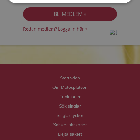
Jag accepterar
Personuppgiftspolicyn
Redan medlem? Logga in här »
prot
prot
Priva
Priva
Startsidan
Om Mötesplatsen
Funktioner
Sök singlar
Singlar tycker
Solskenshistorier
Dejta säkert