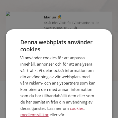
Marius
44 år från Västerås i Västmanlands län
Söker kvinna 18 - 70 år
Om en minut kan du vara medlem på
Denna webbplats använder
Mötesplatsen och se om Marius är
tankspridd eller händig! Det är enklare
cookies
att hitta kärleken på nätet!
Vi använder cookies för att anpassa
innehåll, annonser och för att analysera
vår trafik. Vi delar också information om
din användning av vår webbplats med
våra reklam- och analyspartners som kan
Fler singlar
kombinera den med annan information
som du har tillhandahållit dem eller som
de har samlat in från din användning av
Fler singelmän från Västerås
:
Tomas
,
Antti Kung
,
Tatart
deras tjänster. Läs mer om
cookies
,
Kvinnor från Västerås
medlemsvillkor
eller vår
Dejta kvinnor i Sverige