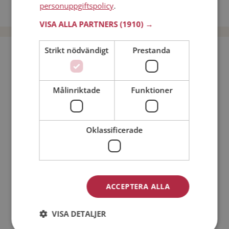
personuppgiftspolicy
.
Dejta män i Sverige
VISA ALLA PARTNERS
(1910) →
Strikt nödvändigt
Prestanda
Bli medlem utan kostnad!
Jag är en:
Man
Kvinna
Målinriktade
Funktioner
Min ålder:
Oklassificerade
ACCEPTERA ALLA
VISA DETALJER
Jag accepterar
Medlemsvillkoren