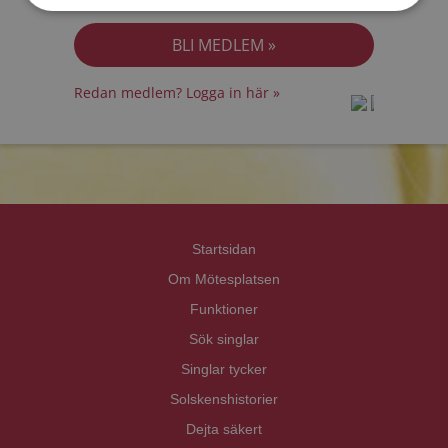
Jag accepterar
Personuppgiftspolicyn
Redan medlem? Logga in här »
prot
prot
Priva
Priva
Startsidan
Om Mötesplatsen
Funktioner
Sök singlar
Singlar tycker
Solskenshistorier
Dejta säkert