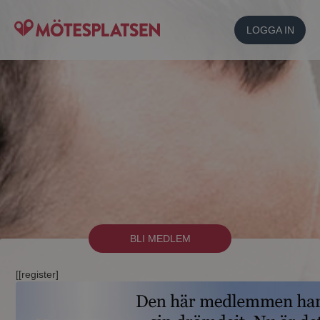
LOGGA IN
BLI MEDLEM
[[register]