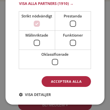
VISA ALLA PARTNERS
(1910) →
Bli medlem utan kostnad!
Strikt nödvändigt
Prestanda
Jag är en:
Man
Kvinna
Målinriktade
Funktioner
Min ålder:
Oklassificerade
ACCEPTERA ALLA
Jag accepterar
Medlemsvillkoren
VISA DETALJER
Jag accepterar
Personuppgiftspolicyn