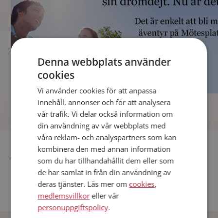
Denna webbplats använder
cookies
Vi använder cookies för att anpassa
]
innehåll, annonser och för att analysera
vår trafik. Vi delar också information om
din användning av vår webbplats med
våra reklam- och analyspartners som kan
Fler singlar
kombinera den med annan information
som du har tillhandahållit dem eller som
Andra singlar från Stockholm
de har samlat in från din användning av
deras tjänster. Läs mer om
cookies
,
Dejta män i Sverige
medlemsvillkor
eller vår
Dejta kvinnor i Sverige
personuppgiftspolicy
.