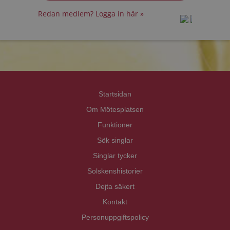
Redan medlem? Logga in här »
prot
prot
Priva
Priva
Startsidan
Om Mötesplatsen
Funktioner
Sök singlar
Singlar tycker
Solskenshistorier
Dejta säkert
Kontakt
Personuppgiftspolicy