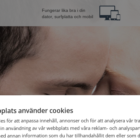
Fungerar lika bra i din
dator, surfplatta och mobil
plats använder cookies
Bli 
s för att anpassa innehåll, annonser och för att analysera vår tra
in användning av vår webbplats med våra reklam- och analyspar
d annan information som du har tillhandahållit dem eller som d
Jag är en: