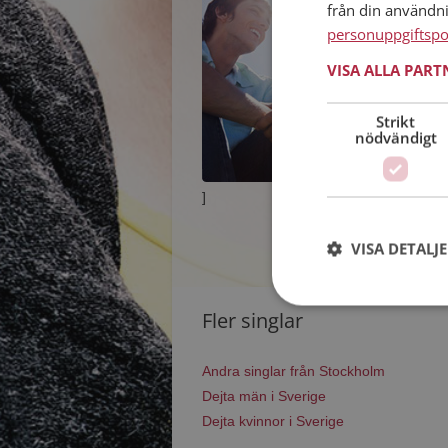
från din användn
personuppgiftspo
VISA ALLA PAR
Strikt
nödvändigt
]
VISA DETALJ
Fler singlar
Andra singlar från Stockholm
Dejta män i Sverige
Dejta kvinnor i Sverige