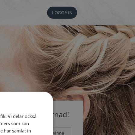
LOGGA IN
medlem utan kostnad!
fik. Vi delar också
tners som kan
e har samlat in
Man
Kvinna