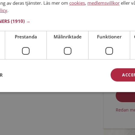
ing av deras tjänster. Läs mer om
cookies
,
medlemsvillkor
eller v
licy
.
Min ålder
TNERS
(1910) →
Prestanda
Målinriktade
Funktioner
ER
ACCE
Jag acc
Jag acc
Redan me