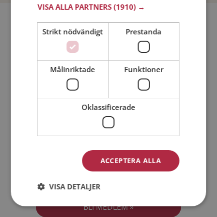
VISA ALLA PARTNERS
(1910) →
Bli medlem utan kostnad!
Strikt nödvändigt
Prestanda
Jag är en:
Man
Kvinna
Målinriktade
Funktioner
Min ålder:
Oklassificerade
ACCEPTERA ALLA
Jag accepterar
Medlemsvillkoren
VISA DETALJER
Jag accepterar
Personuppgiftspolicyn