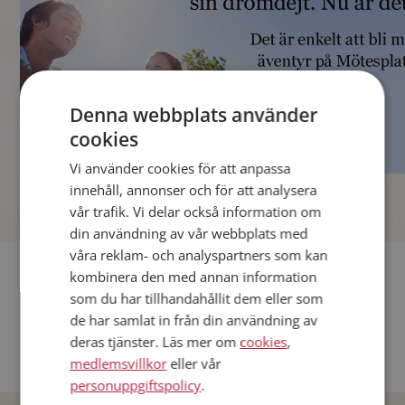
Denna webbplats använder
cookies
Vi använder cookies för att anpassa
]
innehåll, annonser och för att analysera
vår trafik. Vi delar också information om
din användning av vår webbplats med
våra reklam- och analyspartners som kan
Fler singlar
kombinera den med annan information
som du har tillhandahållit dem eller som
Andra singlar från Stockholm
de har samlat in från din användning av
deras tjänster. Läs mer om
cookies
,
Dejta män i Sverige
medlemsvillkor
eller vår
Dejta kvinnor i Sverige
personuppgiftspolicy
.