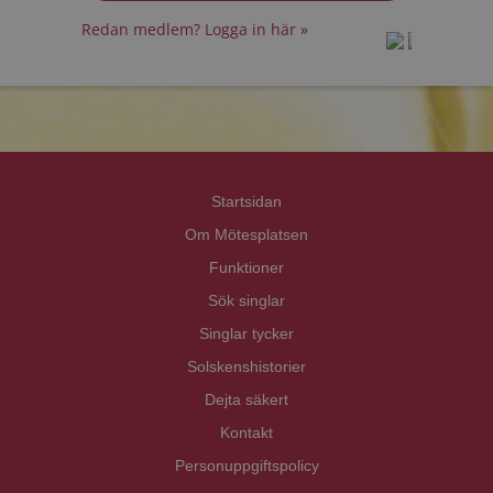
Redan medlem? Logga in här »
prot
prot
Priva
Priva
Startsidan
Om Mötesplatsen
Funktioner
Sök singlar
Singlar tycker
Solskenshistorier
Dejta säkert
Kontakt
Personuppgiftspolicy