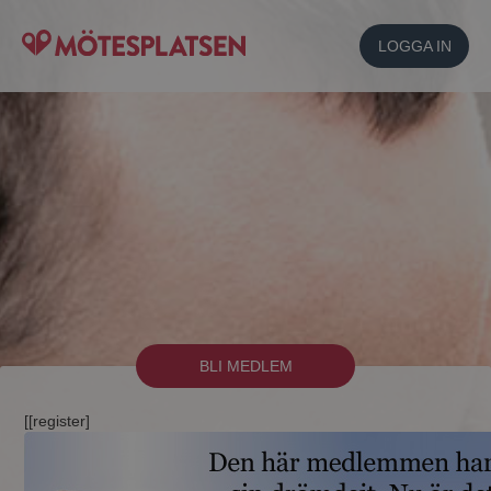
LOGGA IN
BLI MEDLEM
[[register]