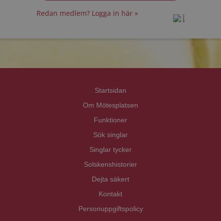
Redan medlem? Logga in här »
prot
prot
Priva
Priva
Startsidan
Om Mötesplatsen
Funktioner
Sök singlar
Singlar tycker
Solskenshistorier
Dejta säkert
Kontakt
Personuppgiftspolicy