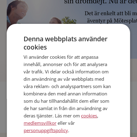
Denna webbplats använder
cookies
Vi använder cookies för att anpassa
]
innehåll, annonser och för att analysera
vår trafik. Vi delar också information om
din användning av vår webbplats med
våra reklam- och analyspartners som kan
Fler singlar
kombinera den med annan information
som du har tillhandahållit dem eller som
Andra singlar från Stockholm
de har samlat in från din användning av
deras tjänster. Läs mer om
cookies
,
Dejta män i Sverige
medlemsvillkor
eller vår
Dejta kvinnor i Sverige
personuppgiftspolicy
.