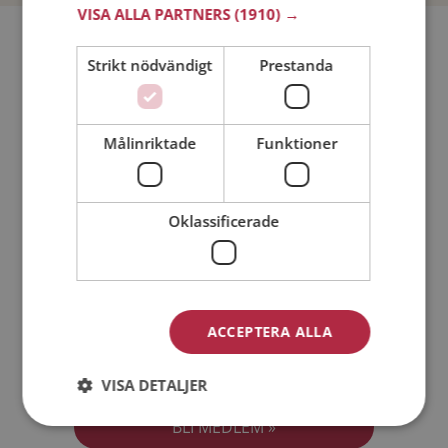
VISA ALLA PARTNERS
(1910) →
Bli medlem utan kostnad!
Strikt nödvändigt
Prestanda
Jag är en:
Man
Kvinna
Målinriktade
Funktioner
Min ålder:
Oklassificerade
ACCEPTERA ALLA
Jag accepterar
Medlemsvillkoren
VISA DETALJER
Jag accepterar
Personuppgiftspolicyn