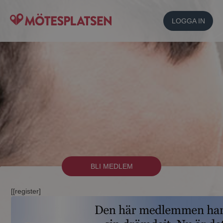
LOGGA IN
BLI MEDLEM
[[register]