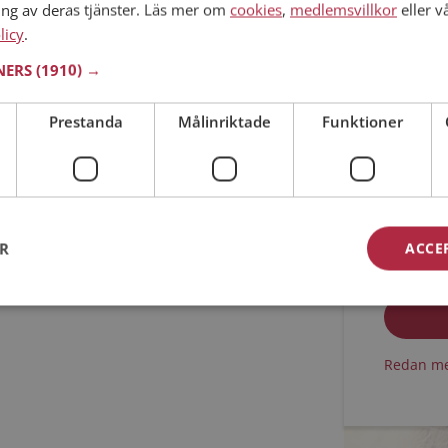
ing av deras tjänster. Läs mer om
cookies
,
medlemsvillkor
eller v
licy
.
Min ålder
TNERS
(1910) →
Prestanda
Målinriktade
Funktioner
ER
ACCE
Jag acc
Jag acc
Redan me