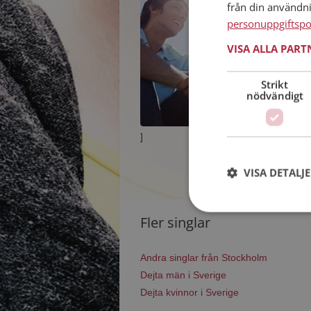
från din användn
personuppgiftspo
VISA ALLA PAR
Strikt
nödvändigt
]
VISA DETALJ
Fler singlar
Andra singlar från Stockholm
Dejta män i Sverige
Dejta kvinnor i Sverige