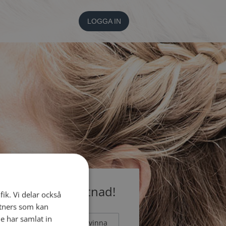
LOGGA IN
medlem utan kostnad!
fik. Vi delar också
tners som kan
e har samlat in
Man
Kvinna