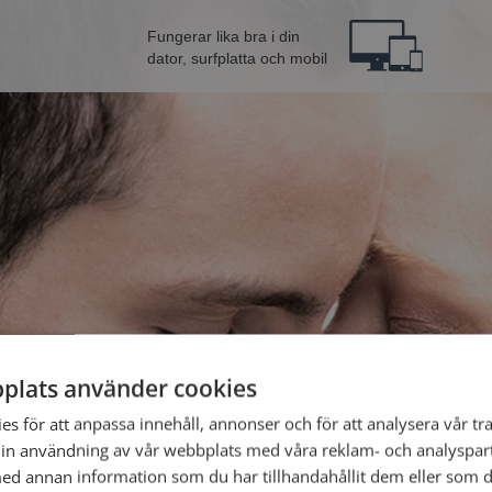
Fungerar lika bra i din
dator, surfplatta och mobil
plats använder cookies
Bli 
s för att anpassa innehåll, annonser och för att analysera vår tra
in användning av vår webbplats med våra reklam- och analyspar
d annan information som du har tillhandahållit dem eller som d
Jag är en: