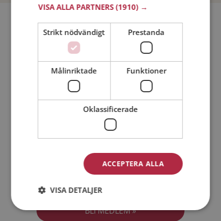
VISA ALLA PARTNERS
(1910) →
Bli medlem utan kostnad!
Strikt nödvändigt
Prestanda
Jag är en:
Man
Kvinna
Målinriktade
Funktioner
Min ålder:
Oklassificerade
ACCEPTERA ALLA
Jag accepterar
Medlemsvillkoren
VISA DETALJER
Jag accepterar
Personuppgiftspolicyn