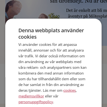
Denna webbplats använder
cookies
Vi använder cookies för att anpassa
]
innehåll, annonser och för att analysera
vår trafik. Vi delar också information om
din användning av vår webbplats med
våra reklam- och analyspartners som kan
Fler singlar
kombinera den med annan information
som du har tillhandahållit dem eller som
Andra singlar från Stockholm
de har samlat in från din användning av
deras tjänster. Läs mer om
cookies
,
Dejta män i Sverige
medlemsvillkor
eller vår
Dejta kvinnor i Sverige
personuppgiftspolicy
.