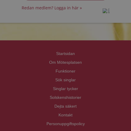
Redan medlem? Logga in här »
prot
prot
Priva
Priva
Startsidan
Om Mötesplatsen
Funktioner
Sök singlar
Singlar tycker
Solskenshistorier
Dejta säkert
Kontakt
Personuppgiftspolicy