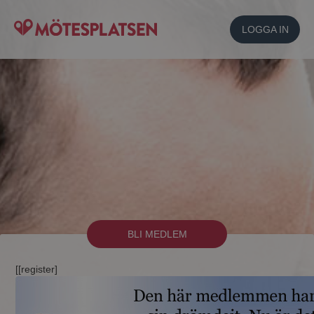
LOGGA IN
BLI MEDLEM
[[register]