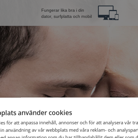
Fungerar lika bra i din
dator, surfplatta och mobil
plats använder cookies
Bli 
s för att anpassa innehåll, annonser och för att analysera vår tra
in användning av vår webbplats med våra reklam- och analyspar
Jag är en:
d annan information som du har tillhandahållit dem eller som d