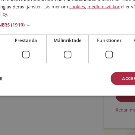
ing av deras tjänster. Läs mer om
cookies
,
medlemsvillkor
eller v
Min ålder
licy
.
TNERS
(1910) →
Prestanda
Målinriktade
Funktioner
Jag acc
ER
ACCE
Jag acc
Redan me