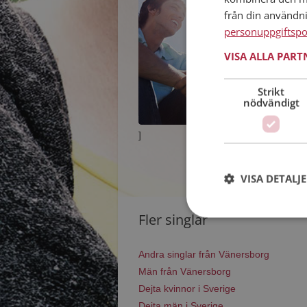
från din användn
personuppgiftspo
VISA ALLA PAR
Strikt
nödvändigt
]
VISA DETALJ
Fler singlar
Andra singlar från Vänersborg
Män från Vänersborg
Dejta kvinnor i Sverige
Dejta män i Sverige