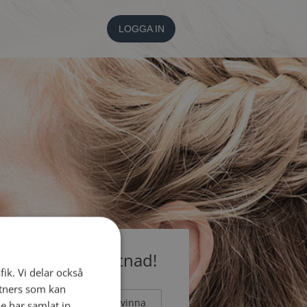
LOGGA IN
medlem utan kostnad!
fik. Vi delar också
tners som kan
Man
Kvinna
e har samlat in