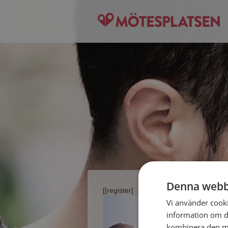
Denna webb
[[register]
Vi använder cookie
information om d
kombinera den me