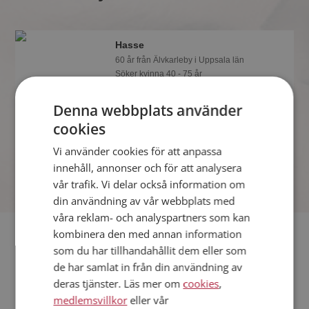
Hasse
60 år från Älvkarleby i Uppsala län
Söker kvinna 40 - 75 år
Som medlem kan du visa upp dig för
Denna webbplats använder
Hasse och tusentals andra singlar på
Mötesplatsen! Ta chansen att se vilka
cookies
som tycker att du är intressant.
Vi använder cookies för att anpassa
innehåll, annonser och för att analysera
vår trafik. Vi delar också information om
din användning av vår webbplats med
våra reklam- och analyspartners som kan
Fler singlar
kombinera den med annan information
som du har tillhandahållit dem eller som
de har samlat in från din användning av
Fler singelmän från Älvkarleby
:
Max
,
Christopher
,
Olof
deras tjänster. Läs mer om
cookies
,
Kvinnor från Älvkarleby
medlemsvillkor
eller vår
Dejta kvinnor i Sverige