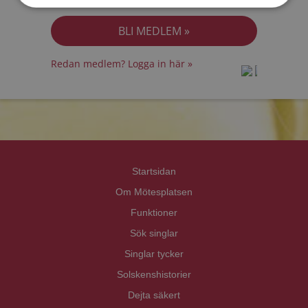
Jag accepterar
Personuppgiftspolicyn
Redan medlem? Logga in här »
prot
prot
Priva
Priva
Startsidan
Om Mötesplatsen
Funktioner
Sök singlar
Singlar tycker
Solskenshistorier
Dejta säkert