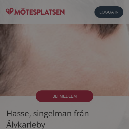
LOGGA IN
BLI MEDLEM
Hasse, singelman från
Älvkarleby