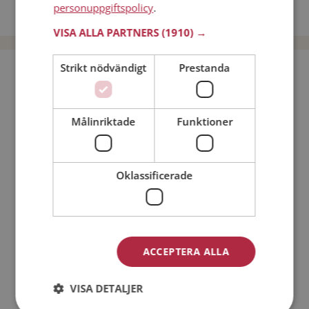
personuppgiftspolicy
.
Dejta män i Sverige
VISA ALLA PARTNERS
(1910) →
Strikt nödvändigt
Prestanda
Bli medlem utan kostnad!
Jag är en:
Man
Kvinna
Målinriktade
Funktioner
Min ålder:
Oklassificerade
ACCEPTERA ALLA
VISA DETALJER
Jag accepterar
Medlemsvillkoren