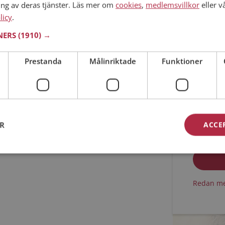
ing av deras tjänster. Läs mer om
cookies
,
medlemsvillkor
eller v
licy
.
Min ålder
TNERS
(1910) →
Prestanda
Målinriktade
Funktioner
ER
ACCE
Jag acc
Jag acc
Redan me