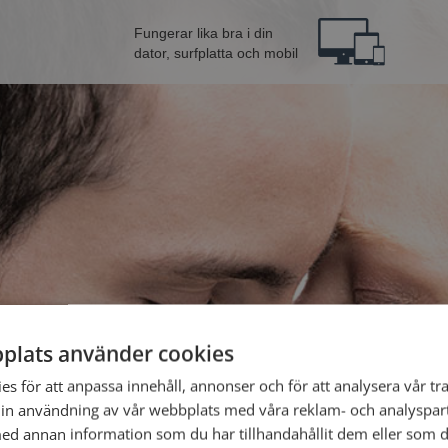
Fungerar lika bra i din
dator, surfplatta och mobil
plats använder cookies
Bli 
s för att anpassa innehåll, annonser och för att analysera vår tra
in användning av vår webbplats med våra reklam- och analyspar
d annan information som du har tillhandahållit dem eller som d
Jag är en: