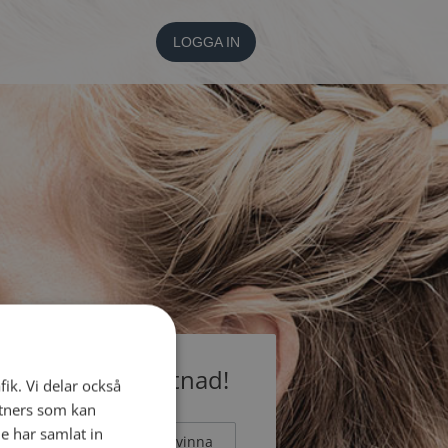
LOGGA IN
medlem utan kostnad!
fik. Vi delar också
tners som kan
e har samlat in
Man
Kvinna