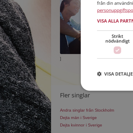
från din användn
personuppgiftspo
VISA ALLA PAR
Strikt
nödvändigt
]
VISA DETALJ
Fler singlar
Andra singlar från Stockholm
Dejta män i Sverige
Dejta kvinnor i Sverige