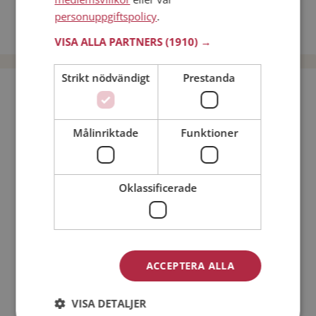
Dejta kvinnor i Sverige
personuppgiftspolicy
.
Dejta män i Sverige
VISA ALLA PARTNERS
(1910) →
Strikt nödvändigt
Prestanda
Bli medlem utan kostnad!
Målinriktade
Funktioner
Jag är en:
Man
Kvinna
Min ålder:
Oklassificerade
ACCEPTERA ALLA
VISA DETALJER