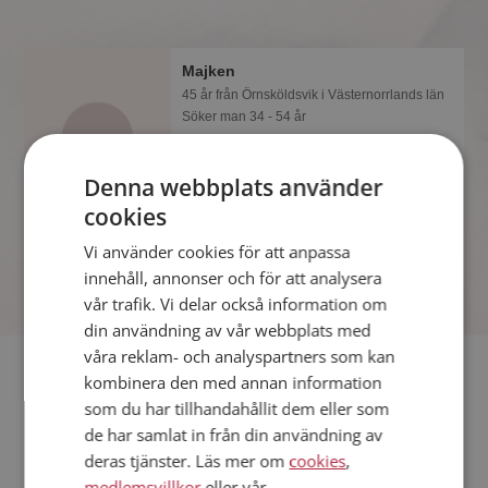
Majken
45 år från Örnsköldsvik i Västernorrlands län
Söker man 34 - 54 år
Som medlem kan du visa upp dig för
Majken och tusentals andra singlar på
Denna webbplats använder
Mötesplatsen! Ta chansen att se vilka
cookies
som tycker att du är intressant.
Vi använder cookies för att anpassa
innehåll, annonser och för att analysera
vår trafik. Vi delar också information om
din användning av vår webbplats med
våra reklam- och analyspartners som kan
Fler singlar
kombinera den med annan information
som du har tillhandahållit dem eller som
Fler singelkvinnor från Örnsköldsvik
:
Helena
,
Åsairene
,
de har samlat in från din användning av
Melinda
deras tjänster. Läs mer om
cookies
,
Män från Örnsköldsvik
medlemsvillkor
eller vår