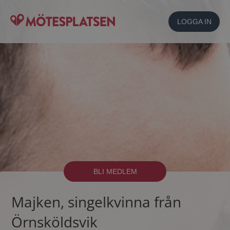
LOGGA IN
BLI MEDLEM
Majken, singelkvinna från
Örnsköldsvik