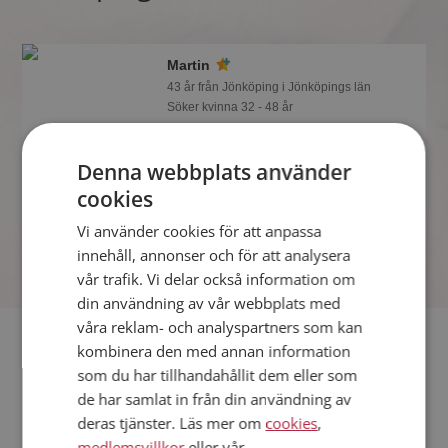
Martin
43 år från Jönköping i Jönköpings län
Söker kvinna 32 - 48 år
Tror du Martin har ett fotoalbum på
Mötesplatsen? Bli medlem och kolla.
Denna webbplats använder
Det finns tusentals fotoalbum med
cookies
spännande bilder på siten.
Vi använder cookies för att anpassa
innehåll, annonser och för att analysera
vår trafik. Vi delar också information om
din användning av vår webbplats med
våra reklam- och analyspartners som kan
Fler singlar
kombinera den med annan information
som du har tillhandahållit dem eller som
Fler singelmän från Jönköping
:
Mikael Febell
,
Eobard
,
de har samlat in från din användning av
Kristian
deras tjänster. Läs mer om
cookies
,
Kvinnor från Jönköping
medlemsvillkor
eller vår