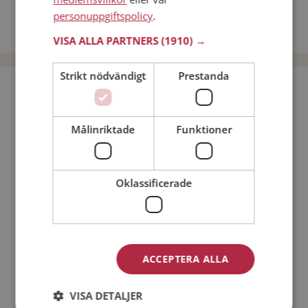
Dejta kvinnor i Sverige
personuppgiftspolicy
.
Dejta män i Sverige
VISA ALLA PARTNERS
(1910) →
Strikt nödvändigt
Prestanda
Bli medlem utan kostnad!
Målinriktade
Funktioner
Jag är en:
Man
Kvinna
Min ålder:
Oklassificerade
ACCEPTERA ALLA
VISA DETALJER