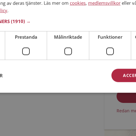
ing av deras tjänster. Läs mer om
cookies
,
medlemsvillkor
eller v
licy
.
Min ålder
TNERS
(1910) →
Prestanda
Målinriktade
Funktioner
ER
ACCE
Jag acc
Jag acc
Redan me