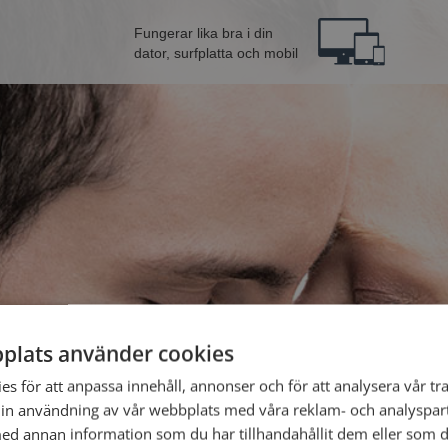
Fungerar lika bra i din
dator, surfplatta och mobil
plats använder cookies
Bli 
s för att anpassa innehåll, annonser och för att analysera vår tra
in användning av vår webbplats med våra reklam- och analyspar
d annan information som du har tillhandahållit dem eller som d
Jag är en: