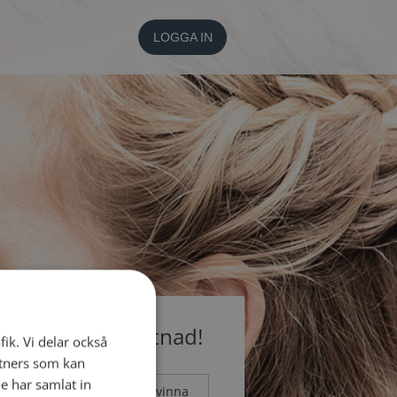
LOGGA IN
medlem utan kostnad!
fik. Vi delar också
tners som kan
e har samlat in
Man
Kvinna