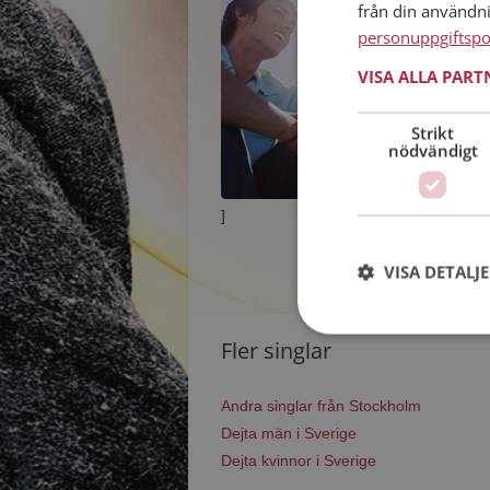
från din användn
personuppgiftspo
VISA ALLA PAR
Strikt
nödvändigt
]
VISA DETALJ
Fler singlar
Andra singlar från Stockholm
Dejta män i Sverige
Dejta kvinnor i Sverige