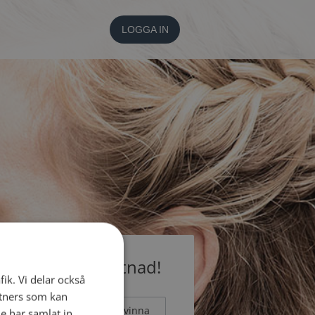
LOGGA IN
medlem utan kostnad!
fik. Vi delar också
tners som kan
Man
Kvinna
e har samlat in