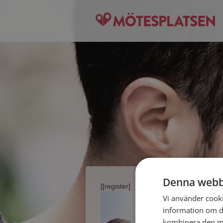
Denna webb
[[register]
Vi använder cookie
information om d
kombinera den me