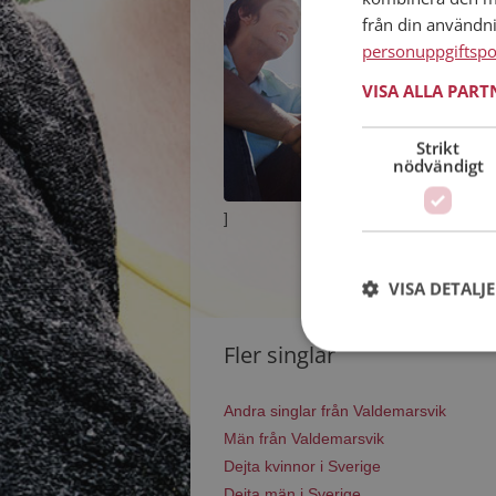
från din användn
personuppgiftspo
VISA ALLA PAR
Strikt
nödvändigt
]
VISA DETALJ
Fler singlar
Andra singlar från Valdemarsvik
Män från Valdemarsvik
Dejta kvinnor i Sverige
Dejta män i Sverige