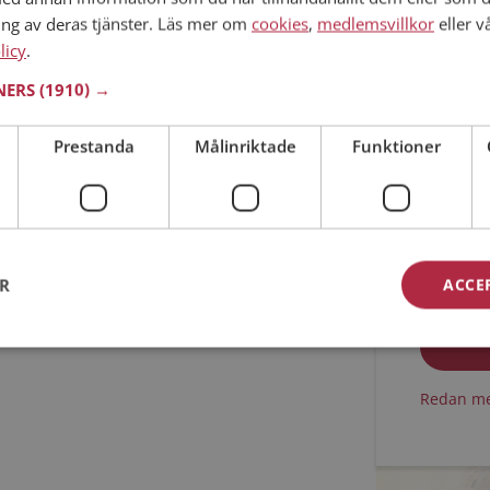
ing av deras tjänster. Läs mer om
cookies
,
medlemsvillkor
eller v
Min ålder
licy
.
TNERS
(1910) →
Prestanda
Målinriktade
Funktioner
Jag acc
ER
ACCE
Jag acc
Redan me