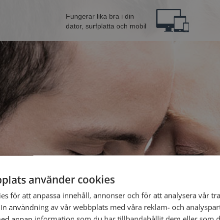
Fungerar lika bra i din
dator, surfplatta och mobil
plats använder cookies
Bli 
s för att anpassa innehåll, annonser och för att analysera vår tra
in användning av vår webbplats med våra reklam- och analyspar
Jag är en:
d annan information som du har tillhandahållit dem eller som d