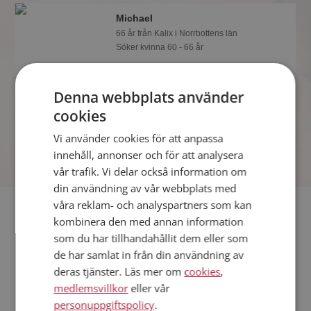
Michael
66 år från Kalix i Norrbottens län
Söker kvinna 60 - 66 år
Om en minut kan du vara medlem på
Mötesplatsen och se om Michael är
Denna webbplats använder
tankspridd eller händig! Det är enklare
att hitta kärleken på nätet!
cookies
Vi använder cookies för att anpassa
innehåll, annonser och för att analysera
vår trafik. Vi delar också information om
din användning av vår webbplats med
våra reklam- och analyspartners som kan
Fler singlar
kombinera den med annan information
som du har tillhandahållit dem eller som
Fler singelmän från Kalix
:
Carl-Ivan
,
Stmkxn
,
Adam
de har samlat in från din användning av
Kvinnor från Kalix
deras tjänster. Läs mer om
cookies
,
Dejta kvinnor i Sverige
medlemsvillkor
eller vår
Dejta män i Sverige
personuppgiftspolicy
.