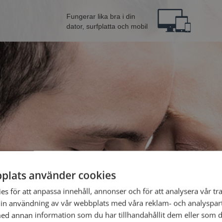
Fungerar lika bra i din
dator, surfplatta och mobil
plats använder cookies
Bli 
s för att anpassa innehåll, annonser och för att analysera vår tra
in användning av vår webbplats med våra reklam- och analyspar
d annan information som du har tillhandahållit dem eller som d
Jag är en: