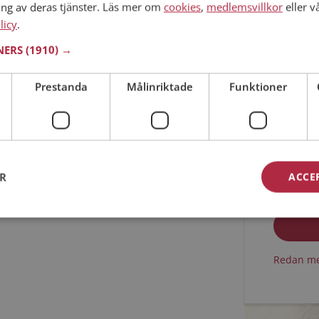
ing av deras tjänster. Läs mer om
cookies
,
medlemsvillkor
eller v
licy
.
Min ålder
TNERS
(1910) →
Prestanda
Målinriktade
Funktioner
ER
ACCE
Jag acc
Jag acc
Redan me