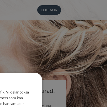
LOGGA IN
medlem utan kostnad!
fik. Vi delar också
tners som kan
e har samlat in
Man
Kvinna