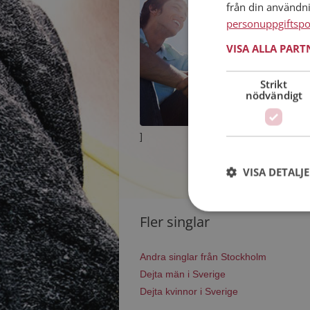
från din användn
personuppgiftspo
VISA ALLA PAR
Strikt
nödvändigt
]
VISA DETALJ
Fler singlar
Andra singlar från Stockholm
Dejta män i Sverige
Dejta kvinnor i Sverige