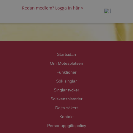
Redan medlem? Logga in här »
prot
prot
Priva
Priva
Startsidan
Om Mötesplatsen
Funktioner
Sök singlar
Singlar tycker
Solskenshistorier
Dejta säkert
Kontakt
Personuppgiftspolicy