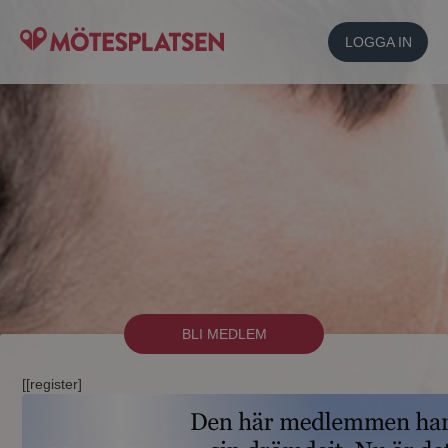
LOGGA IN
BLI MEDLEM
[[register]