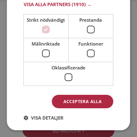
VISA ALLA PARTNERS
(1910) →
Bli medlem utan kostnad!
Strikt nödvändigt
Prestanda
Jag är en:
Man
Kvinna
Målinriktade
Funktioner
Min ålder:
Oklassificerade
ACCEPTERA ALLA
Jag accepterar
Medlemsvillkoren
VISA DETALJER
Jag accepterar
Personuppgiftspolicyn