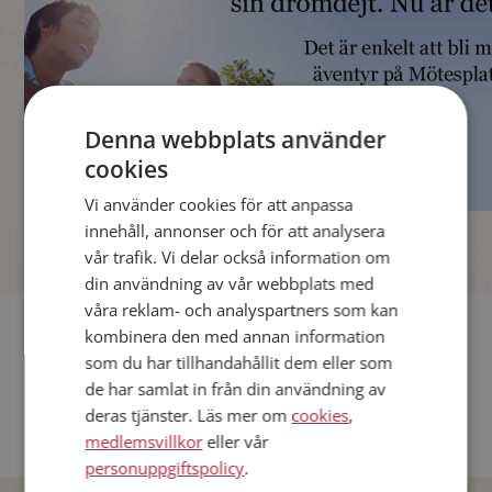
Denna webbplats använder
cookies
Vi använder cookies för att anpassa
]
innehåll, annonser och för att analysera
vår trafik. Vi delar också information om
din användning av vår webbplats med
våra reklam- och analyspartners som kan
Fler singlar
kombinera den med annan information
som du har tillhandahållit dem eller som
Andra singlar från Stockholm
de har samlat in från din användning av
deras tjänster. Läs mer om
cookies
,
Dejta män i Sverige
medlemsvillkor
eller vår
Dejta kvinnor i Sverige
personuppgiftspolicy
.