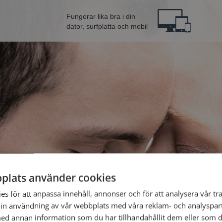
Fungerar lika bra i din
dator, surfplatta och mobil
plats använder cookies
inna från Umeå
Bli 
s för att anpassa innehåll, annonser och för att analysera vår tra
in användning av vår webbplats med våra reklam- och analyspar
d annan information som du har tillhandahållit dem eller som d
Jag är en: