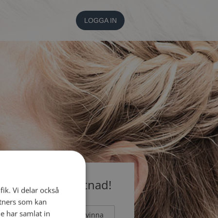
LOGGA IN
medlem utan kostnad!
fik. Vi delar också
tners som kan
e har samlat in
Man
Kvinna