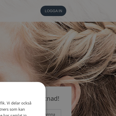
LOGGA IN
medlem utan kostnad!
fik. Vi delar också
tners som kan
Man
Kvinna
e har samlat in