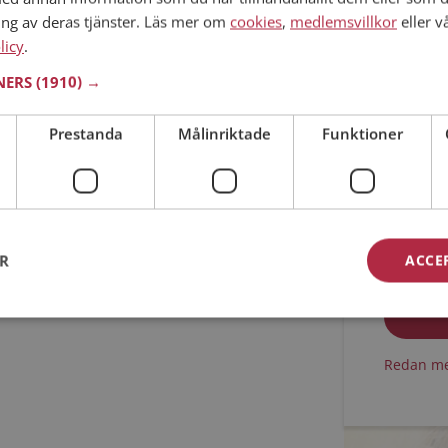
ing av deras tjänster. Läs mer om
cookies
,
medlemsvillkor
eller v
Min ålder
licy
.
TNERS
(1910) →
Prestanda
Målinriktade
Funktioner
Jag acc
ER
ACCE
Jag acc
Redan me