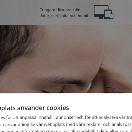
Fungerar lika bra i din
dator, surfplatta och mobil
plats använder cookies
Bli 
s för att anpassa innehåll, annonser och för att analysera vår tra
in användning av vår webbplats med våra reklam- och analyspar
Jag är en:
d annan information som du har tillhandahållit dem eller som d