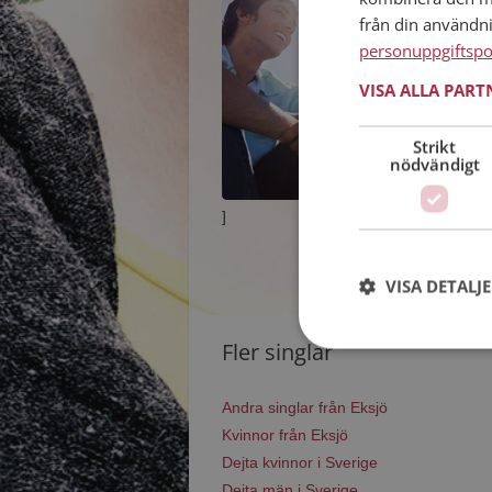
från din användn
personuppgiftspo
VISA ALLA PAR
Strikt
nödvändigt
]
VISA DETALJ
Fler singlar
Andra singlar från Eksjö
Kvinnor från Eksjö
Dejta kvinnor i Sverige
Dejta män i Sverige