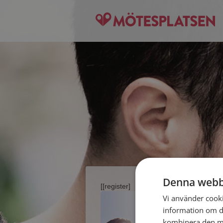
Denna webb
[[register]
Vi använder cookie
information om d
kombinera den me