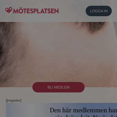
LOGGA IN
BLI MEDLEM
[[register]