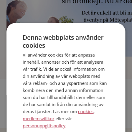
Denna webbplats använder
cookies
Vi använder cookies för att anpassa
]
innehåll, annonser och för att analysera
vår trafik. Vi delar också information om
din användning av vår webbplats med
våra reklam- och analyspartners som kan
Fler singlar
kombinera den med annan information
som du har tillhandahållit dem eller som
Andra singlar från Stockholm
de har samlat in från din användning av
deras tjänster. Läs mer om
cookies
,
Dejta män i Sverige
medlemsvillkor
eller vår
Dejta kvinnor i Sverige
personuppgiftspolicy
.