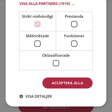
VISA ALLA PARTNERS
(1910) →
Bli medlem utan kostnad!
Strikt nödvändigt
Prestanda
Jag är en:
Man
Kvinna
Målinriktade
Funktioner
Min ålder:
Oklassificerade
ACCEPTERA ALLA
Jag accepterar
Medlemsvillkoren
VISA DETALJER
Jag accepterar
Personuppgiftspolicyn