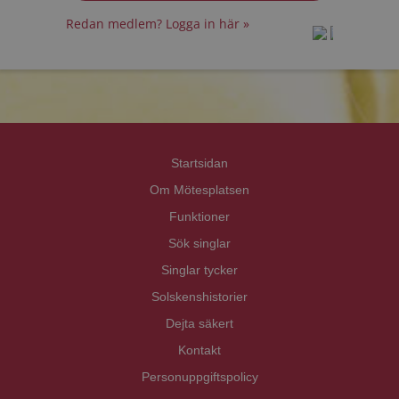
Redan medlem? Logga in här »
prot
prot
Priva
Priva
Startsidan
Om Mötesplatsen
Funktioner
Sök singlar
Singlar tycker
Solskenshistorier
Dejta säkert
Kontakt
Personuppgiftspolicy