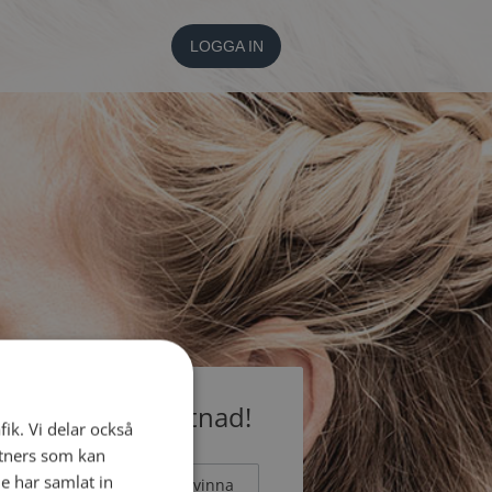
LOGGA IN
medlem utan kostnad!
fik. Vi delar också
tners som kan
e har samlat in
Man
Kvinna