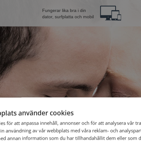
Fungerar lika bra i din
dator, surfplatta och mobil
plats använder cookies
rån Stockholm
Bli 
s för att anpassa innehåll, annonser och för att analysera vår tra
in användning av vår webbplats med våra reklam- och analyspar
d annan information som du har tillhandahållit dem eller som d
Jag är en: