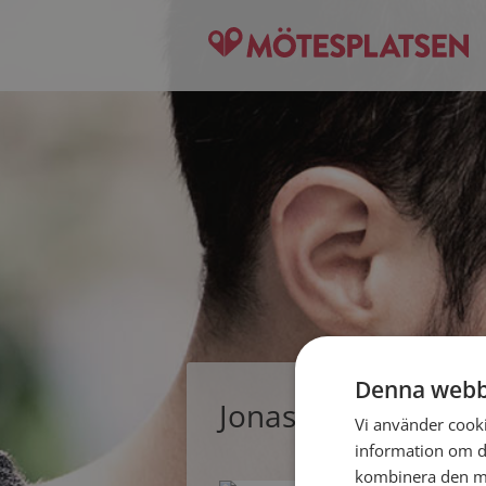
Denna webb
Jonas, singelman f
Vi använder cookie
information om d
kombinera den me