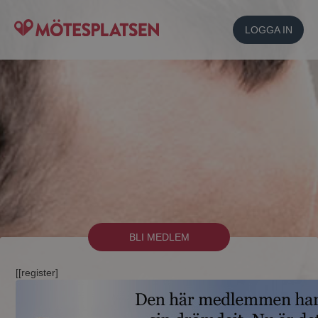
LOGGA IN
BLI MEDLEM
[[register]