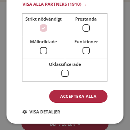
VISA ALLA PARTNERS
(1910) →
Bli medlem utan kostnad!
Strikt nödvändigt
Prestanda
Jag är en:
Man
Kvinna
Målinriktade
Funktioner
Min ålder:
Oklassificerade
ACCEPTERA ALLA
Jag accepterar
Medlemsvillkoren
VISA DETALJER
Jag accepterar
Personuppgiftspolicyn