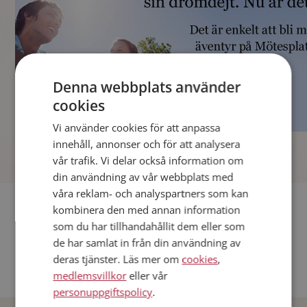
Denna webbplats använder
cookies
Vi använder cookies för att anpassa
]
innehåll, annonser och för att analysera
vår trafik. Vi delar också information om
din användning av vår webbplats med
våra reklam- och analyspartners som kan
Fler singlar
kombinera den med annan information
som du har tillhandahållit dem eller som
Andra singlar från Stockholm
de har samlat in från din användning av
deras tjänster. Läs mer om
cookies
,
Dejta män i Sverige
medlemsvillkor
eller vår
Dejta kvinnor i Sverige
personuppgiftspolicy
.