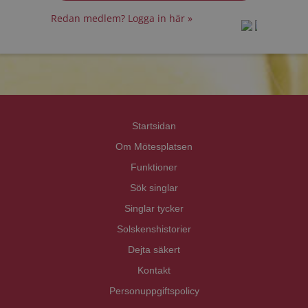
Redan medlem? Logga in här »
prot
prot
Priva
Priva
Startsidan
Om Mötesplatsen
Funktioner
Sök singlar
Singlar tycker
Solskenshistorier
Dejta säkert
Kontakt
Personuppgiftspolicy