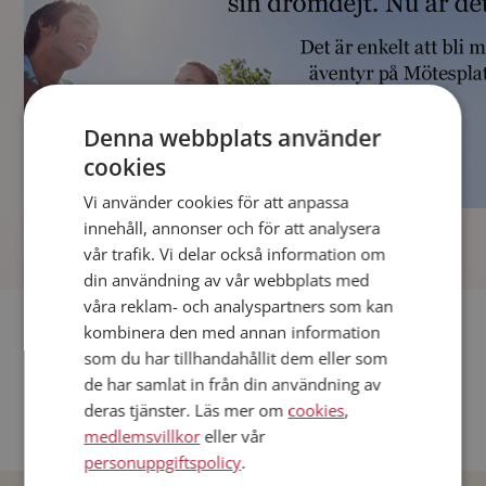
Denna webbplats använder
cookies
Vi använder cookies för att anpassa
]
innehåll, annonser och för att analysera
vår trafik. Vi delar också information om
din användning av vår webbplats med
våra reklam- och analyspartners som kan
Fler singlar
kombinera den med annan information
som du har tillhandahållit dem eller som
Andra singlar från Stockholm
de har samlat in från din användning av
deras tjänster. Läs mer om
cookies
,
Dejta män i Sverige
medlemsvillkor
eller vår
Dejta kvinnor i Sverige
personuppgiftspolicy
.