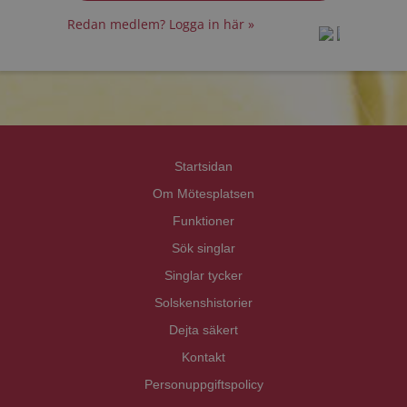
Redan medlem? Logga in här »
prot
prot
Priva
Priva
Startsidan
Om Mötesplatsen
Funktioner
Sök singlar
Singlar tycker
Solskenshistorier
Dejta säkert
Kontakt
Personuppgiftspolicy