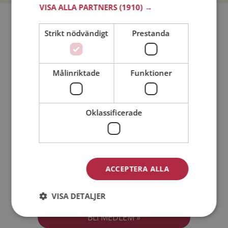
VISA ALLA PARTNERS
(1910) →
Bli medlem utan kostnad!
Strikt nödvändigt
Prestanda
Jag är en:
Man
Kvinna
Målinriktade
Funktioner
Min ålder:
Oklassificerade
ACCEPTERA ALLA
Jag accepterar
Medlemsvillkoren
VISA DETALJER
Jag accepterar
Personuppgiftspolicyn