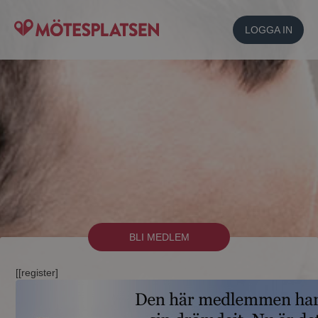
LOGGA IN
BLI MEDLEM
[[register]