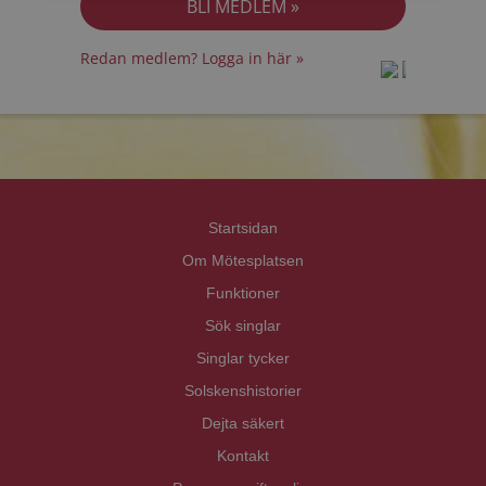
Redan medlem? Logga in här »
prot
prot
Priva
Priva
Startsidan
Om Mötesplatsen
Funktioner
Sök singlar
Singlar tycker
Solskenshistorier
Dejta säkert
Kontakt