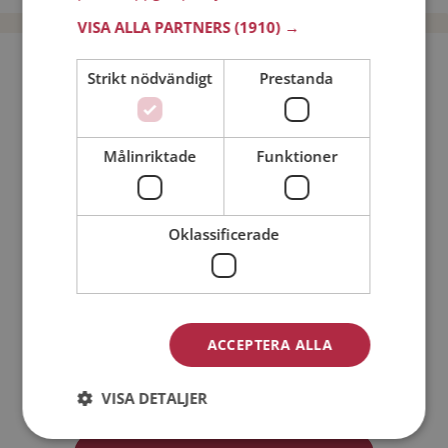
VISA ALLA PARTNERS
(1910) →
Bli medlem utan kostnad!
Strikt nödvändigt
Prestanda
Jag är en:
Man
Kvinna
Målinriktade
Funktioner
Min ålder:
Oklassificerade
ACCEPTERA ALLA
Jag accepterar
Medlemsvillkoren
VISA DETALJER
Jag accepterar
Personuppgiftspolicyn