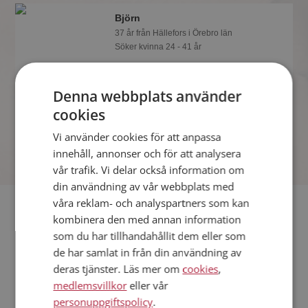
Björn
37 år från Hällefors i Örebro län
Söker kvinna 24 - 41 år
Du kan chatta live med Björn och alla
andra singlar om du är medlem på
Denna webbplats använder
Mötesplatsen. Du kan bli medlem fort
och enkelt.
cookies
Vi använder cookies för att anpassa
innehåll, annonser och för att analysera
vår trafik. Vi delar också information om
din användning av vår webbplats med
våra reklam- och analyspartners som kan
Fler singlar
kombinera den med annan information
som du har tillhandahållit dem eller som
Fler singelmän från Hällefors
:
Felix
,
Joachim
,
Robin
de har samlat in från din användning av
Kvinnor från Hällefors
deras tjänster. Läs mer om
cookies
,
Dejta kvinnor i Sverige
medlemsvillkor
eller vår
Dejta män i Sverige
personuppgiftspolicy
.