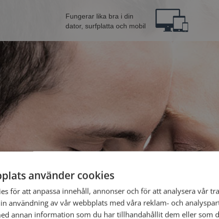
Fungerar lika bra i din
dator, surfplatta och mobil
plats använder cookies
från Uppsala
Bli 
s för att anpassa innehåll, annonser och för att analysera vår tra
in användning av vår webbplats med våra reklam- och analyspar
d annan information som du har tillhandahållit dem eller som d
Jag är en: