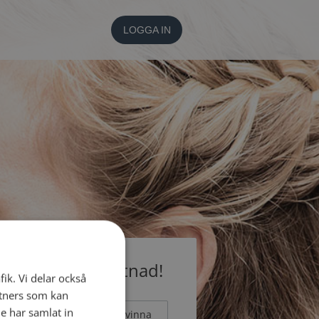
LOGGA IN
medlem utan kostnad!
fik. Vi delar också
tners som kan
e har samlat in
Man
Kvinna