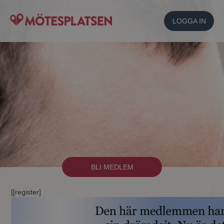
LOGGA IN
BLI MEDLEM
[[register]