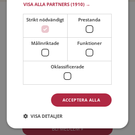
VISA ALLA PARTNERS
(1910) →
Bli medlem utan kostnad!
Strikt nödvändigt
Prestanda
Jag är en:
Man
Kvinna
Målinriktade
Funktioner
Min ålder:
Oklassificerade
ACCEPTERA ALLA
Jag accepterar
Medlemsvillkoren
VISA DETALJER
Jag accepterar
Personuppgiftspolicyn