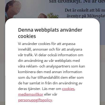
Denna webbplats använder
cookies
Vi använder cookies för att anpassa
]
innehåll, annonser och för att analysera
vår trafik. Vi delar också information om
din användning av vår webbplats med
våra reklam- och analyspartners som kan
Fler singlar
kombinera den med annan information
som du har tillhandahållit dem eller som
Andra singlar från Stockholm
de har samlat in från din användning av
deras tjänster. Läs mer om
cookies
,
Dejta män i Sverige
medlemsvillkor
eller vår
Dejta kvinnor i Sverige
personuppgiftspolicy
.