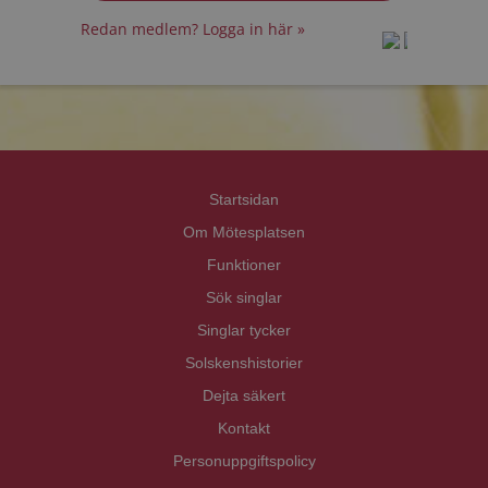
Redan medlem? Logga in här »
prot
prot
Priva
Priva
Startsidan
Om Mötesplatsen
Funktioner
Sök singlar
Singlar tycker
Solskenshistorier
Dejta säkert
Kontakt
Personuppgiftspolicy