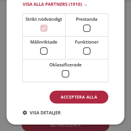
VISA ALLA PARTNERS
(1910) →
Bli medlem utan kostnad!
Strikt nödvändigt
Prestanda
Jag är en:
Man
Kvinna
Målinriktade
Funktioner
Min ålder:
Oklassificerade
ACCEPTERA ALLA
Jag accepterar
Medlemsvillkoren
VISA DETALJER
Jag accepterar
Personuppgiftspolicyn