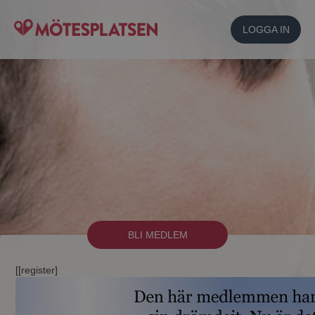
LOGGA IN
BLI MEDLEM
[[register]