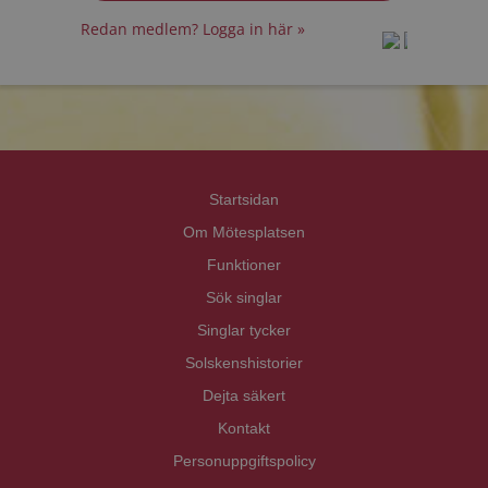
Redan medlem? Logga in här »
prot
prot
Priva
Priva
Startsidan
Om Mötesplatsen
Funktioner
Sök singlar
Singlar tycker
Solskenshistorier
Dejta säkert
Kontakt
Personuppgiftspolicy