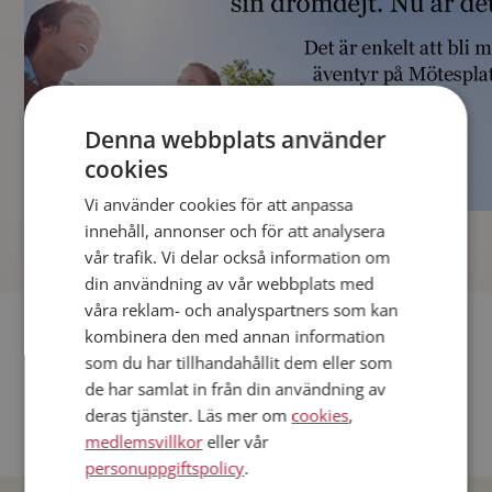
Denna webbplats använder
cookies
Vi använder cookies för att anpassa
]
innehåll, annonser och för att analysera
vår trafik. Vi delar också information om
din användning av vår webbplats med
våra reklam- och analyspartners som kan
Fler singlar
kombinera den med annan information
som du har tillhandahållit dem eller som
Andra singlar från Stockholm
de har samlat in från din användning av
deras tjänster. Läs mer om
cookies
,
Dejta män i Sverige
medlemsvillkor
eller vår
Dejta kvinnor i Sverige
personuppgiftspolicy
.