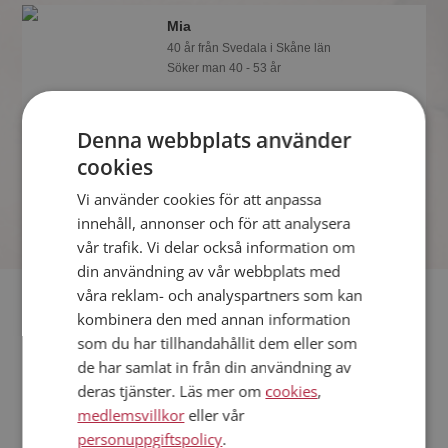
Mia
40 år från Svedala i Skåne län
Söker man 40 - 53 år
Tror du Mia har ett fotoalbum på
Mötesplatsen? Bli medlem och kolla.
Denna webbplats använder
Det finns tusentals fotoalbum med
spännande bilder på siten.
cookies
Vi använder cookies för att anpassa
innehåll, annonser och för att analysera
vår trafik. Vi delar också information om
din användning av vår webbplats med
våra reklam- och analyspartners som kan
Fler singlar
kombinera den med annan information
som du har tillhandahållit dem eller som
Fler singelkvinnor från Svedala
:
Lisa
,
Evy
,
Sofia
de har samlat in från din användning av
Män från Svedala
deras tjänster. Läs mer om
cookies
,
Dejta kvinnor i Sverige
medlemsvillkor
eller vår
Dejta män i Sverige
personuppgiftspolicy
.