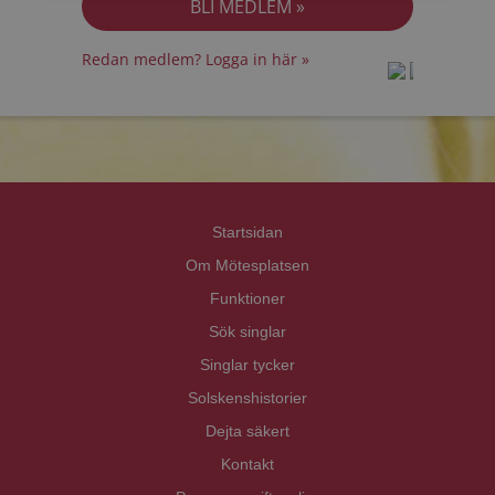
Redan medlem? Logga in här »
prot
prot
Priva
Priva
Startsidan
Om Mötesplatsen
Funktioner
Sök singlar
Singlar tycker
Solskenshistorier
Dejta säkert
Kontakt