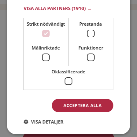
VISA ALLA PARTNERS
(1910) →
Bli medlem utan kostnad!
Strikt nödvändigt
Prestanda
Jag är en:
Man
Kvinna
Målinriktade
Funktioner
Min ålder:
Oklassificerade
ACCEPTERA ALLA
Jag accepterar
Medlemsvillkoren
VISA DETALJER
Jag accepterar
Personuppgiftspolicyn