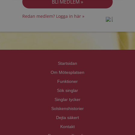
Redan medlem? Logga in här »
prot
prot
Priva
Priva
Startsidan
Om Mötesplatsen
Funktioner
Sök singlar
Singlar tycker
Solskenshistorier
Dejta säkert
Kontakt