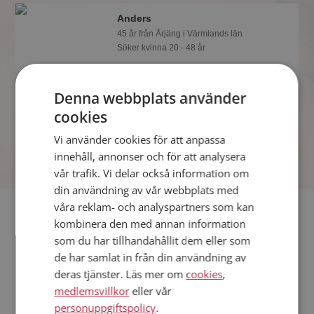
Anders
45 år från Årjäng i Värmlands län
Söker kvinna 20 - 48 år
Tror du Anders har ett fotoalbum på
Mötesplatsen? Bli medlem och kolla.
Denna webbplats använder
Det finns tusentals fotoalbum med
spännande bilder på siten.
cookies
Vi använder cookies för att anpassa
innehåll, annonser och för att analysera
vår trafik. Vi delar också information om
din användning av vår webbplats med
våra reklam- och analyspartners som kan
Fler singlar
kombinera den med annan information
som du har tillhandahållit dem eller som
Fler singelmän från Årjäng
:
Patrick
,
Amir
,
Calle
de har samlat in från din användning av
Kvinnor från Årjäng
deras tjänster. Läs mer om
cookies
,
Dejta kvinnor i Sverige
medlemsvillkor
eller vår
Dejta män i Sverige
personuppgiftspolicy
.