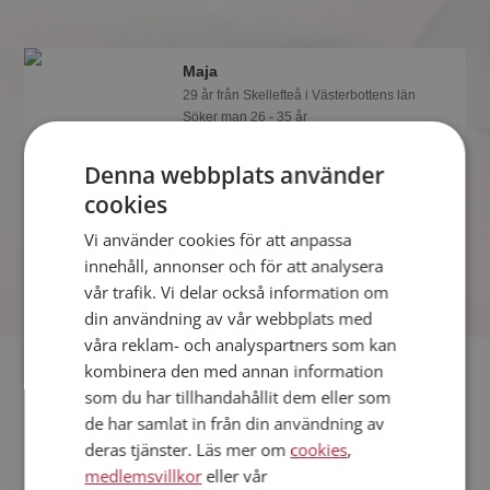
Maja
29 år från Skellefteå i Västerbottens län
Söker man 26 - 35 år
Som medlem kan du visa upp dig för
Denna webbplats använder
Maja och tusentals andra singlar på
Mötesplatsen! Ta chansen att se vilka
cookies
som tycker att du är intressant.
Vi använder cookies för att anpassa
innehåll, annonser och för att analysera
vår trafik. Vi delar också information om
din användning av vår webbplats med
våra reklam- och analyspartners som kan
Fler singlar
kombinera den med annan information
som du har tillhandahållit dem eller som
de har samlat in från din användning av
Fler singelkvinnor från Skellefteå
:
Margareta
,
Maya
,
Vanya
deras tjänster. Läs mer om
cookies
,
Män från Skellefteå
medlemsvillkor
eller vår
Dejta kvinnor i Sverige