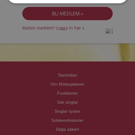
Jag accepterar
Personuppgiftspolicyn
Redan medlem? Logga in här »
prot
prot
Priva
Priva
Startsidan
Om Mötesplatsen
Funktioner
Sök singlar
Singlar tycker
Solskenshistorier
Dejta säkert