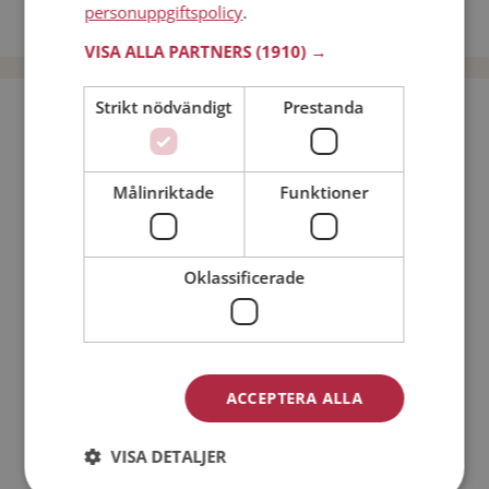
personuppgiftspolicy
.
Dejta män i Sverige
VISA ALLA PARTNERS
(1910) →
Strikt nödvändigt
Prestanda
Bli medlem utan kostnad!
Jag är en:
Man
Kvinna
Målinriktade
Funktioner
Min ålder:
Oklassificerade
ACCEPTERA ALLA
VISA DETALJER
Jag accepterar
Medlemsvillkoren